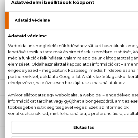
26.760 Ft
Good Girl Eau De Parfum Légére
-tól
100% eredeti termékek,
14 napos visszaküldési
garanciával
+36
Kérdésed van, elakadtál? Hívd ügyfélszolgálatunkat:
20 779 1924
LEÍRÁS
ÉRTÉKELÉSEK (0)
SZÁLLÍTÁS