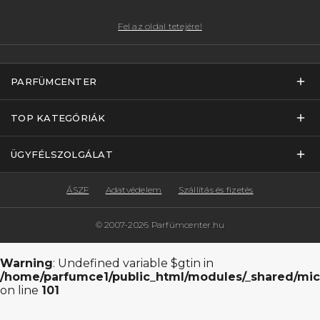
Fel az oldal tetejére!
PARFÜMCENTER
TOP KATEGÓRIÁK
ÜGYFÉLSZOLGÁLAT
ÁSZF
Adatvédelem
Szállítás és fizetés
© 2007-2026 Parfümcenter.hu
Warning
: Undefined variable $gtin in
/home/parfumce1/public_html/modules/_shared/mic
on line
101