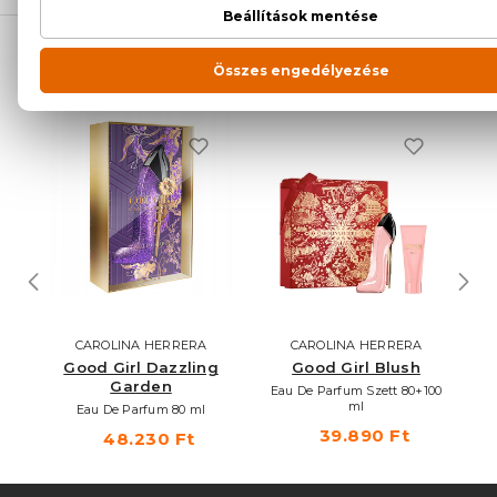
NEKED AJÁNLJUK
CAROLINA HERRERA
CAROLINA HERRERA
ia
Good Girl Dazzling
Good Girl Blush
Garden
Eau De Parfum Szett 80+100
E
ml
Eau De Parfum 80 ml
39.890 Ft
48.230 Ft