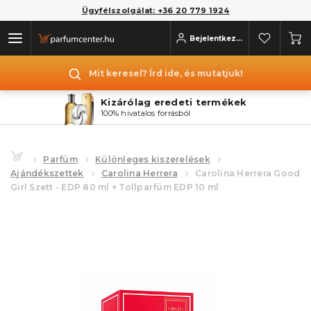
Ügyfélszolgálat: +36 20 779 1924
Bejelentkezés
Mit keresel? Írd ide, és mutatjuk!
Kizárólag eredeti termékek
100% hivatalos forrásból
Parfüm
Különleges kiszerelések
Ajándékszettek
Carolina Herrera
Carolina Herrera Good
Girl Szett - EDP 80 ml + Tollparfüm EDP 10 ml