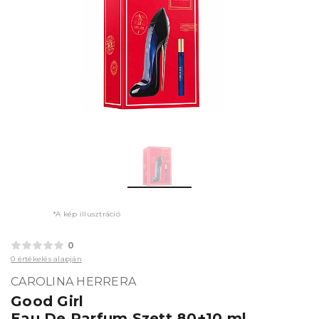
*A kép illusztráció
0
0 értékelés alapján
CAROLINA HERRERA
Good Girl
Eau De Parfum Szett 80+10 ml