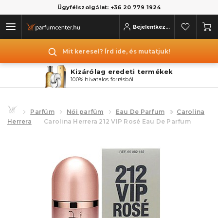
Ügyfélszolgálat: +36 20 779 1924
Bejelentkezés
Mit keresel? Írd ide, és mutatjuk!
Kizárólag eredeti termékek
100% hivatalos forrásból
Parfüm
Női parfüm
Eau De Parfum
Carolina
Herrera
Carolina Herrera 212 VIP Rosé Eau De Parfum