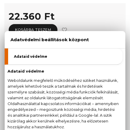
22.360 Ft
KOSÁRBA TESZEM
Törzsvásárlóknak csak:
21.242 Ft
KISZERELÉS KIVÁLASZTÁSA
Teszter 80 ml
22.360 Ft
KAPCSOLÓDÓ TERMÉKEK
100% eredeti termékek,
14 napos visszaküldési
garanciával
+36
Kérdésed van, elakadtál? Hívd ügyfélszolgálatunkat: