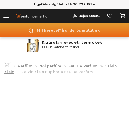
Ügyfélszolgálat: +36 20 779 1924
Bejelentkezés
Mit keresel? Írd ide, és mutatjuk!
Kizárólag eredeti termékek
100% hivatalos forrásból
Parfüm
Női parfüm
Eau De Parfum
Calvin
Klein
Calvin Klein Euphoria Eau De Parfum