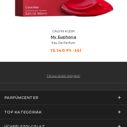
CALVIN KLEIN
My Euphoria
Eau De Parfum
15.140 Ft -tól
Fel az oldal tetejére!
PARFÜMCENTER
TOP KATEGÓRIÁK
ÜGYFÉLSZOLGÁLAT