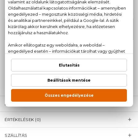
KAPCSOLÓDÓ TERMÉKEK
15.710 Ft -
AKCIÓ
tól
Euphoria Eau De Toilette
18.020 Ft
100% eredeti termékek,
14 napos visszaküldési
garanciával
+36
Kérdésed van, elakadtál? Hívd ügyfélszolgálatunkat:
20 779 1924
LEÍRÁS
ÉRTÉKELÉSEK (0)
SZÁLLÍTÁS