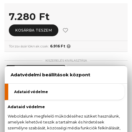
7.280 Ft
KOSÁRBA TESZEM
Törzsvásárlóknak csak:
6.916 Ft
KISZERELÉS KIVÁLASZTÁSA
15 ml
30 ml
7.280 Ft
13.600 Ft
50 ml
100 ml
15.800 Ft
16.900 Ft
160 ml
23.680 Ft