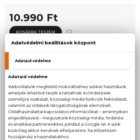
10.990 Ft
KOSÁRBA TESZEM
Törzsvásárlóknak csak:
10.441 Ft
KISZERELÉS KIVÁLASZTÁSA
50 ml
100 ml
10.990 Ft
11.870 Ft
KAPCSOLÓDÓ TERMÉKEK
100% eredeti termékek,
14 napos visszaküldési
garanciával
+36
Kérdésed van, elakadtál? Hívd ügyfélszolgálatunkat: