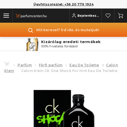
Ügyfélszolgálat: +36 20 779 1924
Bejelentkezés
Mit keresel? Írd ide, és mutatjuk!
Kizárólag eredeti termékek
100% hivatalos forrásból
Parfüm
Férfi parfüm
Eau De Toilette
Calvin
Klein
Calvin Klein CK One Shock For Him Eau De Toilette