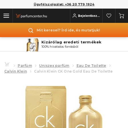
Ügyfélszolgálat: +36 20 779 1924
Bejelentkezés
Mit keresel? Írd ide, és mutatjuk!
Kizárólag eredeti termékek
100% hivatalos forrásból
Parfüm
Uniszex parfüm
Eau De Toilette
Calvin Klein
Calvin Klein CK One Gold Eau De Toilette