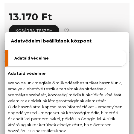
13.170 Ft
KOSÁRBA TESZEM
Törzsvásárlóknak csak:
12.512 Ft
KISZERELÉS KIVÁLASZTÁSA
50 ml
100 ml
10.990 Ft
13.170 Ft
KAPCSOLÓDÓ TERMÉKEK
100% eredeti termékek,
14 napos visszaküldési
garanciával
+36
Kérdésed van, elakadtál? Hívd ügyfélszolgálatunkat: