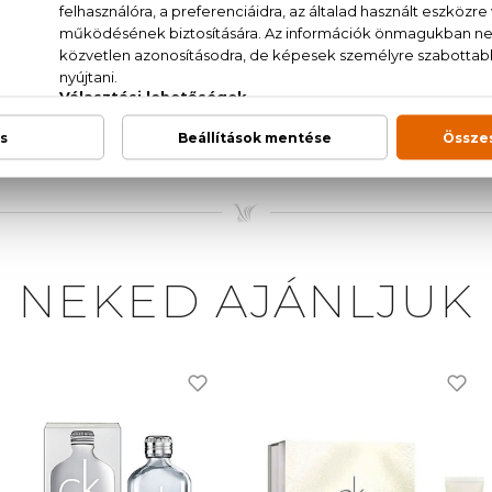
kék tea, vizes jegyek, cédrus, pacsuli, borostyánkő
T., PROPYLENE GLYCOL, FRAGRANCE, WATER, ETH
TYL METHOXYDIBENZOYLMETHANE, HEXYL CINNAM
TRONELLOL, GERANIOL, CITRAL, ALCOHOL
PIPERIDINOL) CITRATE, COUMARIN, EVERNIA PRUN
I 60730).
NEKED AJÁNLJUK