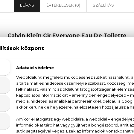
LEÍRÁS
ÉRTÉKELÉSEK (0)
SZÁLLÍTÁS
Calvin Klein Ck Everyone Eau De Toilette
ne Eau De Toilette parfüm illata körülvesz 
ejti az érzékeket. Az illat összetevői között megtalál
a és a természetes vizes jegyek, melyek együttese
 kompozíció alapját a meleg cédrus, a földes pacsuli
es atmoszférát teremtenek. A Calvin Klein CK Every
re, de különleges alkalmakkor is remekül helytáll.