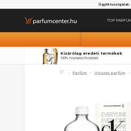
Ügyfélszolgálat:
TOP PARFÜ
Kizárólag eredeti termékek
100% hivatalos forrásból
Parfüm
Uniszex parfüm