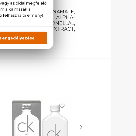
YLHEXYL METHOXYCINNAMATE,
AL, OCTOCRYLENE, ALPHA-
, HYDROXYCITRONELLAL,
ASTRI (OAKMOSS) EXTRACT,