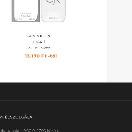
CALVIN KLEIN
CALVIN KLEIN
CK All
CK Be
Eau De Toilette
Eau De Toilette
13.170 Ft -tól
8.810 Ft -tól
YFÉLSZOLGÁLAT
kanapokon 9:00 és 17:00 között: