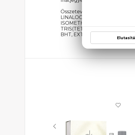
Illatjegyek: Narancs, gyömbér, 
Összetevők: ALCOHOL DENA
LINALOOL, LIMONENE, BU
ISOMETHYL IONONE, CI
TRIS(TETRAMETHYLHYDROXY
BHT, EXT. D&C VIOLET NO. 2 (C