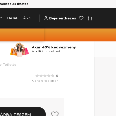
zállítás és fizetés
HAJÁPOLÁS
Bejelentkezés
Akár 40% kedvezmény
A bolti árhoz képest
e Toilette
0
0 értékelés alapján
ÁRBA TESZEM