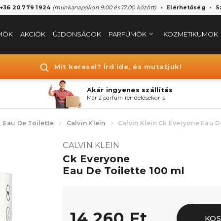
 +36 20 779 1924
(munkanapokon 9:00 és 17:00 között)
Elérhetőség
S
MÖK
AKCIÓK
ÚJDONSÁGOK
PARFÜMÖK
KOZMETIKUMOK
Mit keresel? Írd ide, és mutatjuk!
Akár ingyenes szállítás
Már 2 parfüm rendelésekor is
Eau De Toilette
Calvin Klein
Calvin Klein Ck Everyone Eau D
CALVIN KLEIN
Ck Everyone
Eau De Toilette 100 ml
14.260 Ft
KOS