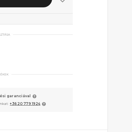
SZTÁSA
MÉKEK
ési garanciával
unkat:
+36 20 779 1924