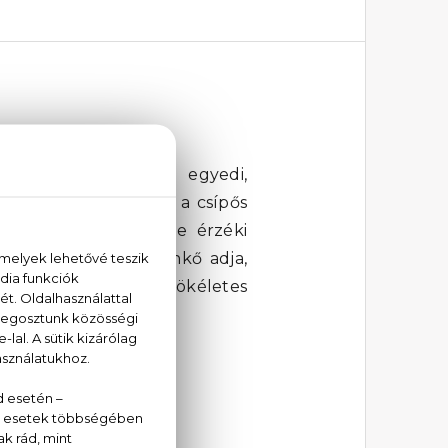
és elbűvöl: ez az egyedi,
ható a friss narancs, a csípős
n különleges, szinte érzéki
 és az édes borostyánkő adja,
one Eau De Toilette tökéletes