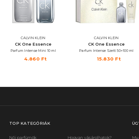
CALVIN KLEIN
CALVIN KLEIN
CK One Essence
CK One Essence
Parfum Intense Mini 10 ml
Parfum Intense Szett 50+100 ml
4.860 Ft
15.830 Ft
TOP KATEGÓRIÁK
ÜG
Női parfümök
Hogyan vásárolhatok?
Mun