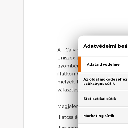
A Calvin Klein CK Everyo
uniszex parfüm azonnal rabul 
gyömbér, a nyugtató kék te
illatkombinációt alkotnak. A
melyek hosszan tartó, kellem
választás mindennapos viselet
Megjelenési év: 2020
Illatcsalád: Citrus-aromás