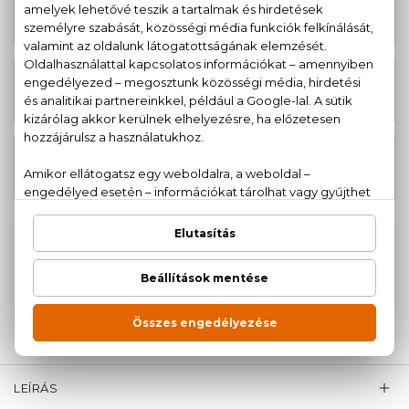
19.730 Ft
Goddess Utántölthető Parfum
-tól
Goddess Eau De Parfum Szett
28.470 Ft
50+75 ml
Goddess Utántölthető Eau De
19.730 Ft
Parfum Intense
-tól
100% eredeti termékek,
14 napos visszaküldési
garanciával
+36
Kérdésed van, elakadtál? Hívd ügyfélszolgálatunkat:
20 779 1924
LEÍRÁS