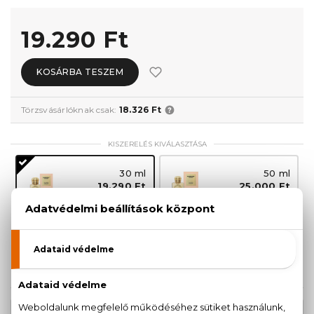
19.290 Ft
KOSÁRBA TESZEM
Törzsvásárlóknak csak:
18.326 Ft
KISZERELÉS KIVÁLASZTÁSA
30 ml
50 ml
19.290 Ft
25.000 Ft
100 ml
35.500 Ft
KAPCSOLÓDÓ TERMÉKEK