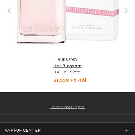
BURBERRY
Her Blossom
Eau De Toilette
31.550 Ft -tól
Fel az oldal tetejére!
PARFÜMCENTER