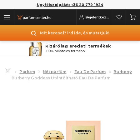
Ügyfélszolgálat: +36 20 779 1924
Bejelentkezés
Mit keresel? Írd ide, és mutatjuk!
Kizárólag eredeti termékek
100% hivatalos forrásból
Parfüm
Női parfüm
Eau De Parfum
Burberry
Burberry Goddess Utántölthető Eau De Parfum