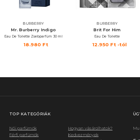
BURBERRY
BURBERRY
Mr. Burberry Indigo
Brit For Him
Eau De Toilette Zsebparfüm 30 ml
Eau De Toilette
18.980 Ft
12.950 Ft -tól
TOP KATEGÓRIÁK
ÜG
Női parfümök
Hogyan vásárolhatok?
Mun
Férfi parfümök
Kedvezmények