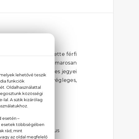
 For Men Eau De Toilette
férfi
usos illatjegyei után hamarosan
rostyánkő erdei, földes jegyei
a cédrus adja meg a végleges,
t: ne maradj le róla!
tyánkő, tonkabab, cédrus