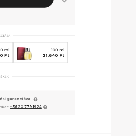
SZTÁSA
50 ml
100 ml
70 Ft
21.640 Ft
MÉKEK
ési garanciával
unkat:
+36 20 779 1924