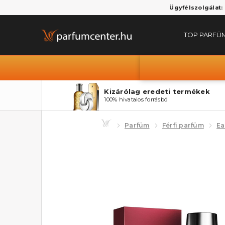
Ügyfélszolgálat:
TOP PARFÜ
Kizárólag eredeti termékek
100% hivatalos forrásból
Parfüm
Férfi parfüm
Ea