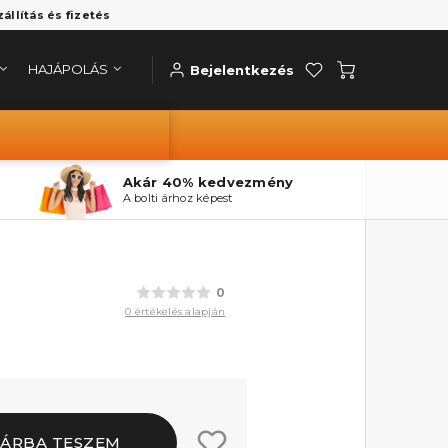
zállítás és fizetés
HAJÁPOLÁS
Bejelentkezés
Akár 40% kedvezmény
A bolti árhoz képest
0
0 értékelés alapján
ÁRBA TESZEM