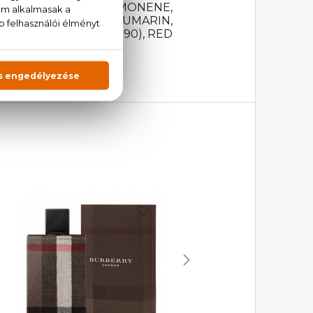
OXYCINNAMATE, LIMONENE,
ENZOYLMETHANE, COUMARIN,
4700), BLUE 1 (CI 42090), RED