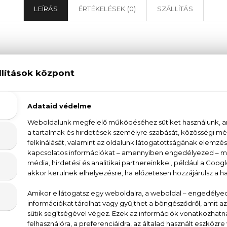
LEÍRÁS
ÉRTÉKELÉSEK (0)
SZÁLLÍTÁS
Burberry For Men Eau De Toilette
t a minőségéről és az eleganciáról, melyet a
Burberry
. A fás-aromás illatcsaládú parfüm első, friss és citr
a és a muskátli, melyeket a szantálfa, a moha és a bo
mély, meleg és tartós illat, melyben a tonkabab és 
izmatikus önbizalmadhoz illeszkedik ez a klasszikus illa
ula, kakukkfű, menta, geránium, szantálfa, moha, boros