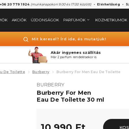
 +36 20 779 1924
(munkanapokon 9:00 és 17:00 között)
Elérhetőség
S
MÖK
AKCIÓK
ÚJDONSÁGOK
PARFÜMÖK
KOZMETIKUMOK
Mit keresel? Írd ide, és mutatjuk!
Akár ingyenes szállítás
Már 2 parfüm rendelésekor is
u De Toilette
Burberry
Burberry For Men Eau De Toilette
BURBERRY
Burberry For Men
Eau De Toilette 30 ml
10.990 Ft
KOS