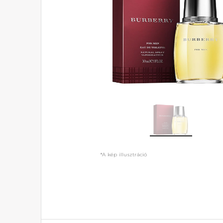
*A kép illusztráció