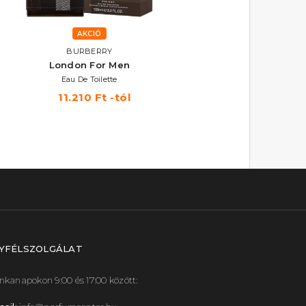
AKCIÓ
BURBERRY
BURBERRY
London For Men
Hero
Eau De Toilette
Eau De Toilette
11.210 Ft -tól
19.290 Ft -tól
YFÉLSZOLGÁLAT
kanapokon 9:00 és 17:00 között: