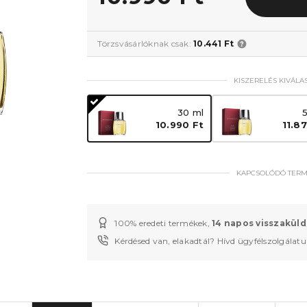
Törzsvásárlóknak csak:
10.441 Ft
KISZERELÉS KIVÁLA
30 ml
10.990 Ft
11.8
KAPCSOLÓDÓ TER
100% eredeti termékek,
14 napos visszaküld
Kérdésed van, elakadtál? Hívd ügyfélszolgálat