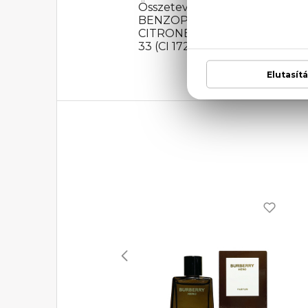
Összetevők: ALCOHOL DE
BENZOPHENONE-3, ETHYLHE
CITRONELLOL, GERANIOL, ISOEU
33 (CI 17200).