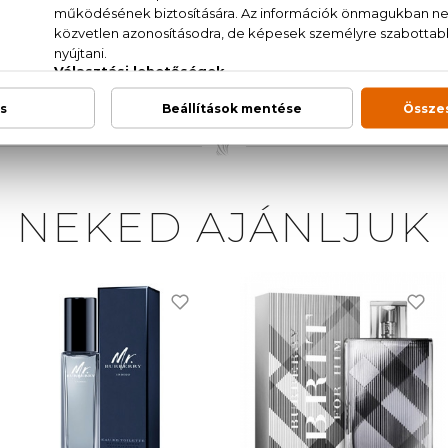
NAT., WATER, FRAGRANCE, ETHYLHEXYL METH
XYL SALICYLATE, LINALOOL, BUTYL METHOXYDIB
GENOL, CITRAL, BHT, YELLOW 5 (CI 19140), RED 4 (CI 1
NEKED AJÁNLJUK