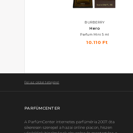
LANVIN
BURBERRY
Oxygene
Hero
Eau De Toilette 100 ml
Parfum Mini 5 ml
9.890 Ft
10.110 Ft
Fel az oldal tetejére!
PARFÜMCENTER
A ParfümCenter internetes parfüméria 2007. óta
sikeresen szerepel a hazai online piacon, hiszen
vásárlóink bizalmának elnyerése és megtartása a