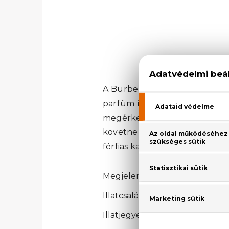
A Burberry, mint márka, ismer
parfüm is tökéletesen képvisel
megérkezik a kakukkfű, a ment
követnek. A végeredmény egy 
férfias karaktert. Nyugodt, kar
Megjelenési év: 1995
Illatcsalád: Fás-aromás
Illatjegyek: bergamott, levend