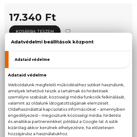
17.340 Ft
KOSÁRBA TESZEM
Törzsvásárlóknak csak:
16.473 Ft
KISZERELÉS KIVÁLASZTÁSA
50 ml
100 ml
12.950 Ft
17.340 Ft
KAPCSOLÓDÓ TERMÉKEK
100% eredeti termékek,
14 napos visszaküldési
garanciával
+36
Kérdésed van, elakadtál? Hívd ügyfélszolgálatunkat: