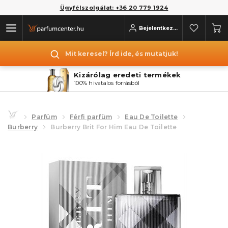
Ügyfélszolgálat: +36 20 779 1924
Bejelentkezés
Mit keresel? Írd ide, és mutatjuk!
Kizárólag eredeti termékek
100% hivatalos forrásból
Parfüm
Férfi parfüm
Eau De Toilette
Burberry
Burberry Brit For Him Eau De Toilette