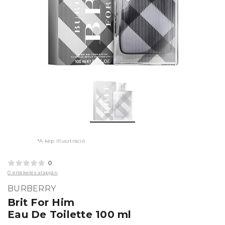
*A kép illusztráció
0
0 értékelés alapján
BURBERRY
Brit For Him
Eau De Toilette 100 ml