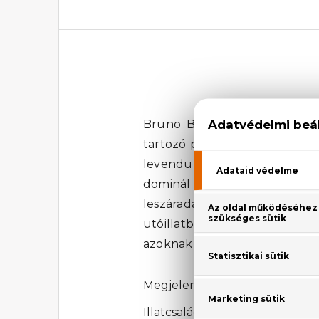
Bruno Banani Man Eau De Toi
tartozó parfüm magában hordo
levendula, a menta és a csilla
dominál a fekete kávé, a k
leszáradásban a kerti vaníliav
utóillatban érezzük akár e
azoknak a férfiaknak, akik szer
Megjelenési év: 2000
Illatcsalád: Aromás-zöld