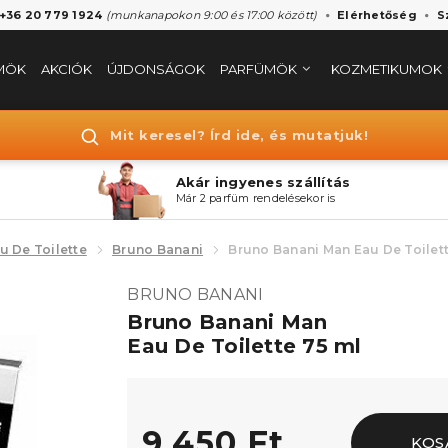
 +36 20 779 1924
(munkanapokon 9:00 és 17:00 között)
Elérhetőség
S
MÖK
AKCIÓK
ÚJDONSÁGOK
PARFÜMÖK
KOZMETIKUMOK
Mit keresel? Írd ide, és mutatjuk!
Akár ingyenes szállítás
Már 2 parfüm rendelésekor is
u De Toilette
Bruno Banani
Bruno Banani Man Eau De Toilet
BRUNO BANANI
Bruno Banani Man
Eau De Toilette 75 ml
9.450 Ft
KOS