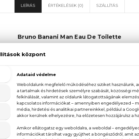
LEÍRÁS
ÉRTÉKELÉSEK (0)
SZÁLLÍTÁS
Bruno Banani Man Eau De Toilette
lette a lazán elegáns, praktikus férfiak kedvence: 
zza a frissesség és az erő dinamizmusát. Az illatöss
gánizs, melyek az illat nyitányaként varázsolják el az
öménymag és a szegfűszeg: egyedi, karakteres je
irág, a tonkabab, a pacsuli, a vanília és a cédrus kever
gész nap ötvözetüket. A Bruno Banani Man Eau De T
etik az erőteljes, mégis kifinomult illatokat.