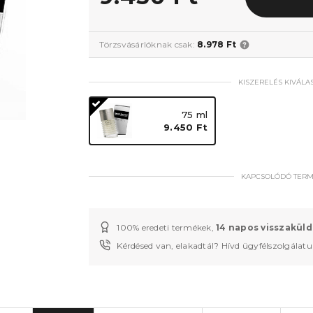
Törzsvásárlóknak csak:
8.978 Ft
KISZERELÉS KIVÁLA
75 ml
9.450 Ft
KAPCSOLÓDÓ TER
100% eredeti termékek,
14 napos visszaküld
Kérdésed van, elakadtál? Hívd ügyfélszolgálat