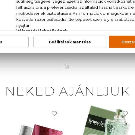
csillagánizs, kávé, köménymag, szegfűszeg, kerti vaníliavi
enat.aqua (water)parfum (fragrance)lina
rindiethylamino hydroxybenzoyl hexyl b
geraniolisoeugenolbhtci 60730 (ext. violet 2)ci 19140 (ye
NEKED AJÁNLJUK