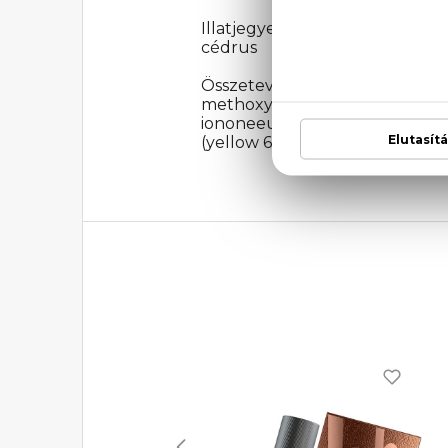
Illatjegyek: Levendula, menta, 
cédrus
Összetevők: Alcohol d
methoxycinnamatecouma
iononeeugenolcitralcitronellol
(yellow 6)