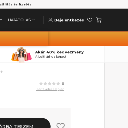
zállítás és fizetés
HAJÁPOLÁS
Bejelentkezés
Akár 40% kedvezmény
A bolti árhoz képest
te
0
0 értékelés alapján
ÁRBA TESZEM