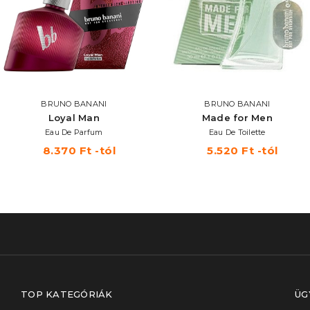
BRUNO BANANI
BRUNO BANANI
Loyal Man
Made for Men
Eau De Parfum
Eau De Toilette
8.370 Ft -tól
5.520 Ft -tól
TOP KATEGÓRIÁK
ÜG