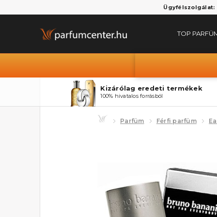
Ügyfélszolgálat:
TOP PARFÜ
Kizárólag eredeti termékek
100% hivatalos forrásból
Parfüm
Férfi parfüm
Ea