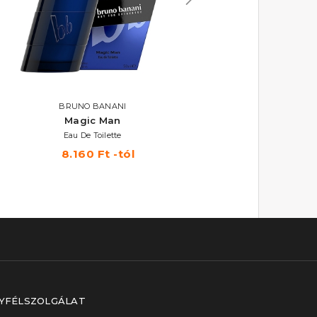
BRUNO BANANI
BRUNO BANANI
Magic Man
Pure Man
Eau De Toilette
Eau De Toilette
8.160 Ft -tól
6.790 Ft -tól
YFÉLSZOLGÁLAT