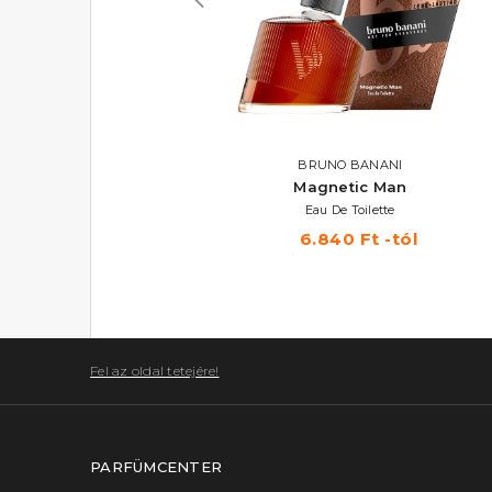
AKCIÓ
RALPH LAUREN
BRUNO BANANI
Polo Sport
Magnetic Man
Eau De Toilette
Eau De Toilette
15.140 Ft -tól
6.840 Ft -tól
Fel az oldal tetejére!
PARFÜMCENTER