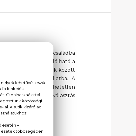
az aromás-zöld illatcsaládba
zetevői között megtalálható a
 érzékeket. A szívjegyek között
gyeket hoznak az illatba. A
ednek egymással, felejthetetlen
oilette tökéletes választás