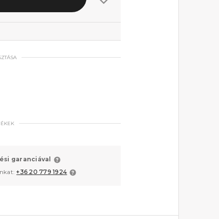
SZTÁSA
MÉKEK
ési garanciával
unkat:
+36 20 779 1924