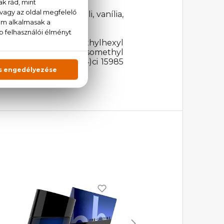
rág, tonkabab, pacsuli, vanília,
loollimoneneethylhexyl
enzoatealpha-isomethyl
llow 5)ci 14700 (red 4)ci 15985