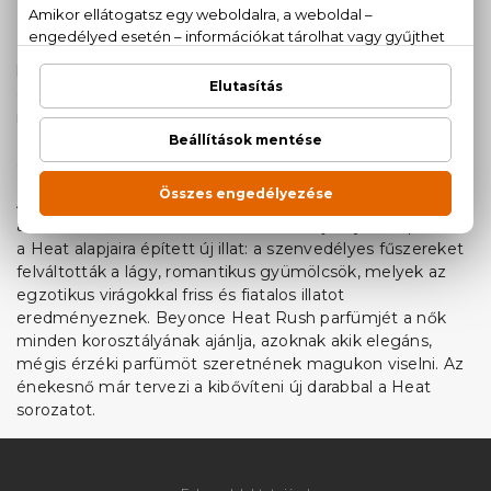
Első parfümje a Heat 2010-ben látott napvilágot.
Hatalmas siker övezi ezt az izgalmas parfümöt,
köszönhető ez az illatot alkotó összetevőknek: egzotikus
édenkerti virágok és fülledt erotikát sugárzó fűszerek
mesteri keveréke. Az antik formákat idéző üveget maga
Beyonce tervezte, az érzéki narancs és piros szín pedig
az énekesnő szenvedélyes természetét szimbolizálja.
A Heat nagy sikerét meglovagolva Beyonce megalkotta
a következő illatát, a Heat Rush-t. Az új Beyoncé parfüm
a Heat alapjaira épített új illat: a szenvedélyes fűszereket
felváltották a lágy, romantikus gyümölcsök, melyek az
egzotikus virágokkal friss és fiatalos illatot
eredményeznek. Beyonce Heat Rush parfümjét a nők
minden korosztályának ajánlja, azoknak akik elegáns,
mégis érzéki parfümöt szeretnének magukon viselni. Az
énekesnő már tervezi a kibővíteni új darabbal a Heat
sorozatot.