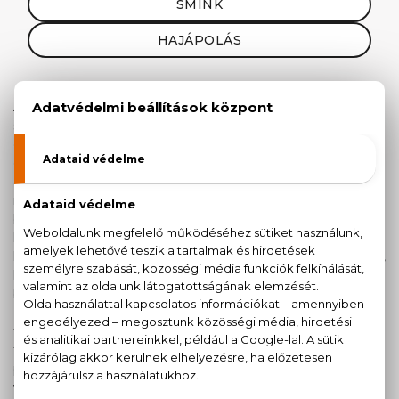
SMINK
HAJÁPOLÁS
Az amerikai R&B énekesnő, Beyoncé gyermekkora óta a
színpadon él: zenei menedzser édesapja és divattervező
édesanyja mindent elkövetett, hogy lányuk befutott
énekesnő legyen. 12 évesen megalapította 3 barátnőjével
a Destiny’s Child lánycsapatot, első albumuk
megjelenésekor hatalmas sikert arattak. Beyonce 2003-
ban szólókarrierbe kezdett, mely még nagyobb sikert
hozott az énekesnő számára. Ez a siker lehetővé tette,
hogy Beyonce neve nem csak egy jól csengő énekesnőé,
hanem egy tudatosan felépített márkáé is legyen. 2004-
ben, édesanyjával együttműködve divatházat alapítottak
House of Deréon néven, mely Beyonce stílusát és ízlését
tükrözi. Mielőtt az énekesnő saját parfümje tervezésébe
fogott volna, szerepelt több neves illatház
parfümreklámjában is, mint Tommy Hilfiger True Star
valamint Giorgio Armani Diamonds.