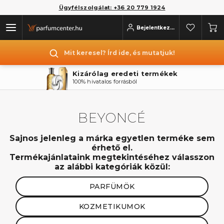
Ügyfélszolgálat: +36 20 779 1924
Bejelentkezés
Mit keresel? Írd ide, és mutatjuk!
Kizárólag eredeti termékek
100% hivatalos forrásból
BEYONCÉ
Sajnos jelenleg a márka egyetlen terméke sem
érhető el.
Termékajánlataink megtekintéséhez válasszon
az alábbi kategóriák közül:
PARFÜMÖK
KOZMETIKUMOK