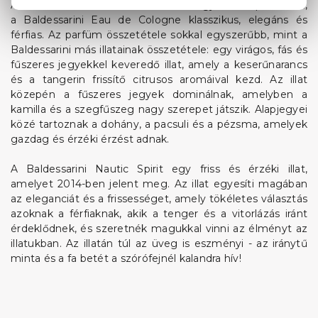
Az illataik is erről árulkodnak - az egyik első parfümük,
a Baldessarini Eau de Cologne klasszikus, elegáns és
férfias. Az parfüm összetétele sokkal egyszerűbb, mint a
Baldessarini más illatainak összetétele: egy virágos, fás és
fűszeres jegyekkel keveredő illat, amely a keserűnarancs
és a tangerin frissítő citrusos aromáival kezd. Az illat
közepén a fűszeres jegyek dominálnak, amelyben a
kamilla és a szegfűszeg nagy szerepet játszik. Alapjegyei
közé tartoznak a dohány, a pacsuli és a pézsma, amelyek
gazdag és érzéki érzést adnak.
A Baldessarini Nautic Spirit egy friss és érzéki illat,
amelyet 2014-ben jelent meg. Az illat egyesíti magában
az eleganciát és a frissességet, amely tökéletes választás
azoknak a férfiaknak, akik a tenger és a vitorlázás iránt
érdeklődnek, és szeretnék magukkal vinni az élményt az
illatukban. Az illatán túl az üveg is eszményi - az iránytű
minta és a fa betét a szórófejnél kalandra hív!