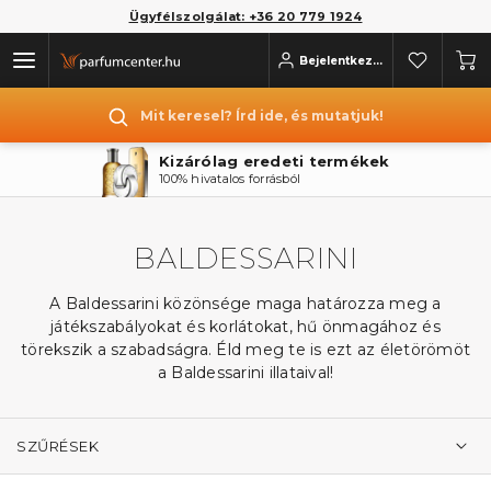
Ügyfélszolgálat: +36 20 779 1924
Bejelentkezés
Mit keresel? Írd ide, és mutatjuk!
Kizárólag eredeti termékek
100% hivatalos forrásból
BALDESSARINI
A Baldessarini közönsége maga határozza meg a
játékszabályokat és korlátokat, hű önmagához és
törekszik a szabadságra. Éld meg te is ezt az életörömöt
a Baldessarini illataival!
SZŰRÉSEK