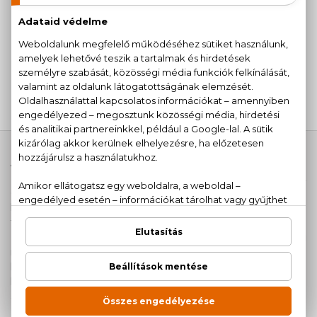
BALDESSARINI
BALDESSARINI
Baldessarini Black
Private Affairs
Eau De Toilette
Eau De Toilette
8.160 Ft -tól
33.740 Ft -tól
Az 1993-ban alapított német márka Werner Baldessarini, a
Hugo Boss volt igazgatója nevéhez fűződik - de az
életérzés, amit közvetíteni akar a cég, az egy még
korábbi éra. A háború utáni újjászületés, Hollywood
felemelkedése - ez az az idő, amikor a Los Bravo "Bring a
Little Lovin" vagy Roy Head "Treat Her Right" című
művének hangja visszhangzik a Cadillac Coupe Deville
hangszóróiból. A szabadság vágya, a férfi és a fiú közti
különbség - ezek mind a mozgatórugói a Baldessarini
által képviselt értékeknek.