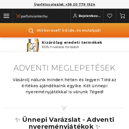
Ügyfélszolgálat: +36 20 779 1924
Bejelentkezés
Mit keresel? Írd ide, és mutatjuk!
Kizárólag eredeti termékek
100% hivatalos forrásból
ADVENTI MEGLEPETÉSEK
Vásárolj nálunk minden héten és legyen Tiéd az
értékes ajándékaink egyike. Két ünnepi
nyereményjátékkal is várunk Téged!
✨
Ünnepi Varázslat - Adventi
nyereményjátékok
✨