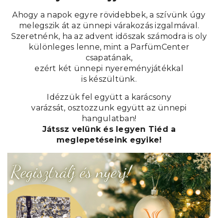
Ahogy a napok egyre rövidebbek, a szívünk úgy
melegszik át az ünnepi várakozás izgalmával.
Szeretnénk, ha az advent időszak számodra is oly
különleges lenne, mint a ParfümCenter
csapatának,
ezért két ünnepi nyereményjátékkal
is
készültünk.
Idézzük fel együtt a karácsony
varázsát, osztozzunk együtt az ünnepi
hangulatban!
Játssz velünk és legyen Tiéd a
meglepetéseink egyike!