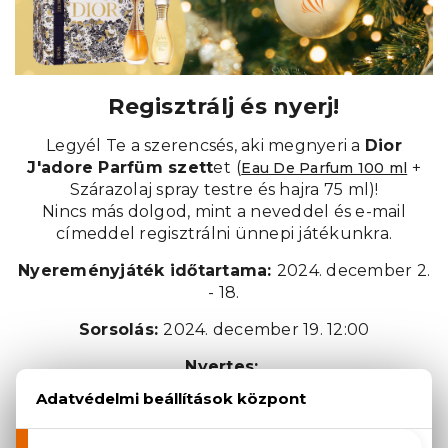
Regisztrálj és nyerj!
Legyél Te a szerencsés, aki megnyeri a
Dior
J'adore Parfüm szett
et
(
+
Eau De Parfum 100 ml
Szárazolaj spray testre és hajra 75 ml)!
Nincs más dolgod, mint a neveddel és e-mail
címeddel regisztrálni ünnepi játékunkra.
Nyereményjáték időtartama:
2024. december 2.
- 18.
Sorsolás:
2024. december 19. 12:00
Nyertes:
(A nyertest e-mailben értesítjük, illetve az oldalon
is feltüntetjük a nevét.)