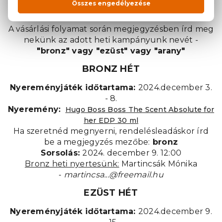
Mi a teendő?
A vásárlási folyamat során megjegyzésben írd meg
nekünk az adott heti kampányunk nevét -
"bronz" vagy "ezüst" vagy "arany"
BRONZ HÉT
Nyereményjáték időtartama:
2024.december 3.
- 8.
Nyeremény:
Hugo Boss Boss The Scent Absolute for
her EDP 30 ml
Ha szeretnéd megnyerni, rendelésleadáskor írd
be a megjegyzés mezőbe:
bronz
Sorsolás:
2024. december 9. 12:00
Bronz heti nyertesünk:
Martincsák Mónika
-
martincsa...@freemail.hu
EZÜST HÉT
Nyereményjáték időtartama:
2024.december 9.