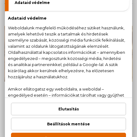
Vásárolj és nyerj!
A heti vásárlóink között minden héten kisorsolunk
egy különleges advent ihlette parfümöt, amely
tökéletes kiegészítőddé válhat a karácsonyi
asztalnál.
Az adott heti vásárlóink között kisorsolunk egy-
egy ünnepi hetet idéző illatot.