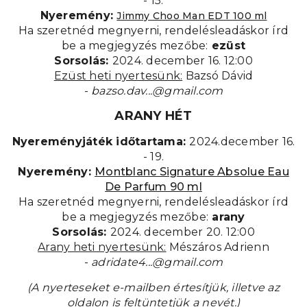
- 15.
Nyeremény:
Jimmy Choo Man EDT 100 ml
Ha szeretnéd megnyerni, rendelésleadáskor írd
be a megjegyzés mezőbe:
ezüst
Sorsolás:
2024. december 16. 12:00
Ezüst heti nyertesünk:
Bazsó Dávid
-
bazso.dav...@gmail.com
ARANY HÉT
Nyereményjáték időtartama:
2024.december 16.
- 19.
Nyeremény:
Montblanc Signature Absolue Eau
De Parfum 90 ml
Ha szeretnéd megnyerni, rendelésleadáskor írd
be a megjegyzés mezőbe:
arany
Sorsolás:
2024. december 20. 12:00
Arany heti nyertesünk:
Mészáros Adrienn
-
adridate4...@gmail.com
(A nyerteseket e-mailben értesítjük, illetve az
oldalon is feltüntetjük a nevét.)