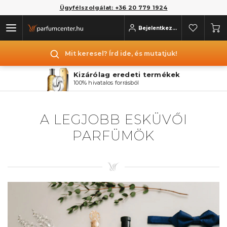
Ügyfélszolgálat: +36 20 779 1924
Bejelentkezés
Mit keresel? Írd ide, és mutatjuk!
Kizárólag eredeti termékek
100% hivatalos forrásból
A LEGJOBB ESKÜVŐI
PARFÜMÖK