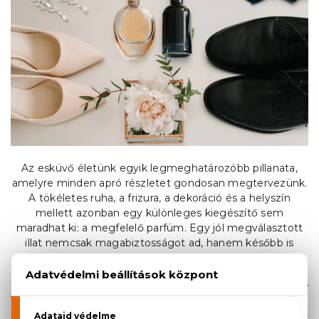
Az esküvő életünk egyik legmeghatározóbb pillanata,
amelyre minden apró részletet gondosan megtervezünk.
A tökéletes ruha, a frizura, a dekoráció és a helyszín
mellett azonban egy különleges kiegészítő sem
maradhat ki: a megfelelő parfüm. Egy jól megválasztott
illat nemcsak magabiztosságot ad, hanem később is
képes felidézni a nagy nap legszebb emlékeit.
Legyen szó romantikus virágos, friss citrusos, elegáns fás
vagy érzéki orientális kompozíciókról, minden
menyasszony és vőlegény megtalálhatja azt az illatot,