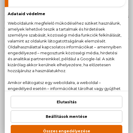
amely tökéletesen tükrözi személyiségét és az esküvő
hangulatát. Érdemes olyan parfümöt választani, amely
tartós, harmonikusan bontakozik ki a nap folyamán, és
kellemes emléket hagy mind bennetek, mind a
vendégekben.
Összegyűjtöttük a legjobb esküvői parfümöket, hogy
könnyebben megtalálhasd azt az illatot, amely méltó
kísérője lesz életetek egyik legszebb napjának.
PARFÜMÖK MENYASSZONYOKNAK