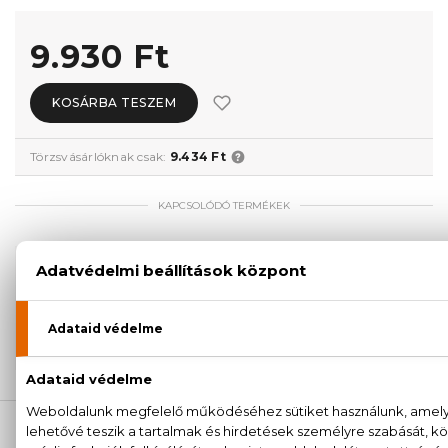
9.930 Ft
KOSÁRBA TESZEM
Törzsvásárlóknak csak:
9.434 Ft
KAPCSOLÓDÓ TERMÉKEK
100% eredeti termékek,
14 napos visszaküldési
garanciával
+36
Kérdésed van, elakadtál? Hívd ügyfélszolgálatunkat:
20 779 1924
LEÍRÁS