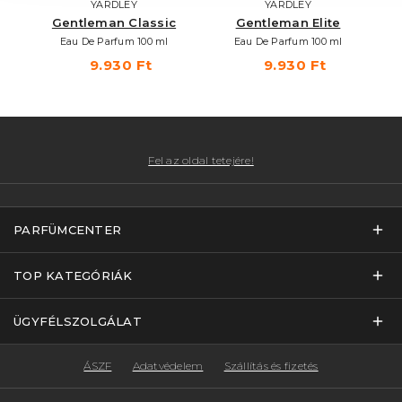
YARDLEY
YARDLEY
or
Gentleman Classic
Gentleman Elite
Eau De Parfum 100 ml
Eau De Parfum 100 ml
9.930 Ft
9.930 Ft
Fel az oldal tetejére!
PARFÜMCENTER
TOP KATEGÓRIÁK
ÜGYFÉLSZOLGÁLAT
ÁSZF
Adatvédelem
Szállítás és fizetés