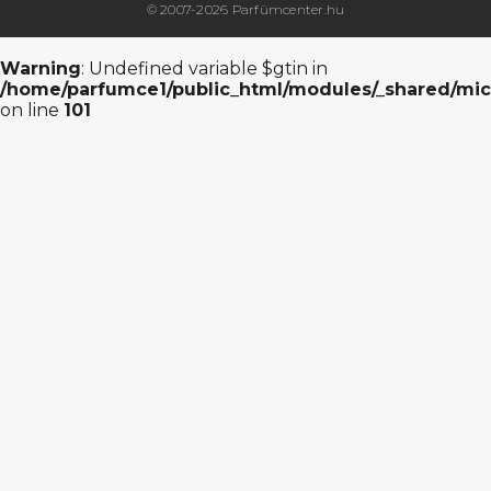
© 2007-2026 Parfümcenter.hu
Warning
: Undefined variable $gtin in
/home/parfumce1/public_html/modules/_shared/mic
on line
101