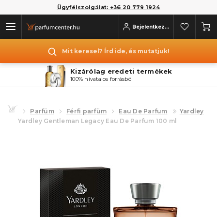
Ügyfélszolgálat: +36 20 779 1924
Bejelentkezés
Mit keresel? Írd ide, és mutatjuk!
Kizárólag eredeti termékek
100% hivatalos forrásból
Parfüm
Férfi parfüm
Eau De Parfum
Yardley
Yardley Gentleman Legacy Eau De Parfum 100 ml