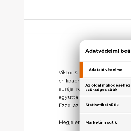
Vik
Viktor & Rolf Spicebomb Nigh
chilipaprika, a fekete bors,
aurája robban be, rögtön az
együttállása uralja - kontras
Ezzel az illattal nem tudsz mell
Megjelenési év: 2020