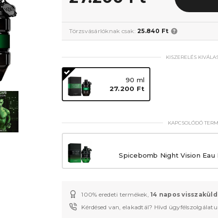
Törzsvásárlóknak csak:
25.840 Ft
KISZERELÉS KIVÁLA
90 ml
27.200 Ft
KAPCSOLÓDÓ TER
Spicebomb Night Vision Eau 
100% eredeti termékek,
14 napos visszaküld
Kérdésed van, elakadtál? Hívd ügyfélszolgálat