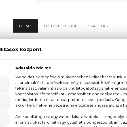
LEÍRÁS
ÉRTÉKELÉSEK (0)
SZÁLLÍTÁS
tor & Rolf Spicebomb Night Vision Eau De Pa
t Vision Eau De Parfum kompozíciójának nyitányában 
 a szerecsendió és a szegfűszeg tónusaival sűrű fűsze
 első kifújáskor. A középső jegyeket a muskotályzs
ztban a balzsamfenyő férfias melegséget és megbízható
élőni - ideális randi-illat!