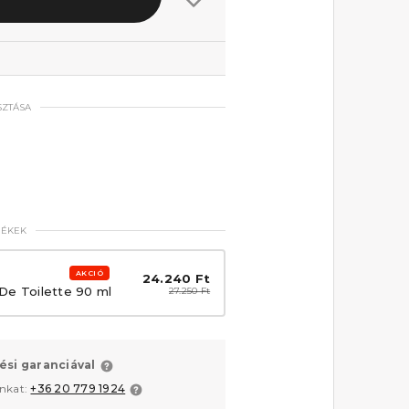
SZTÁSA
MÉKEK
AKCIÓ
24.240 Ft
De Toilette 90 ml
27.250 Ft
ési garanciával
unkat:
+36 20 779 1924