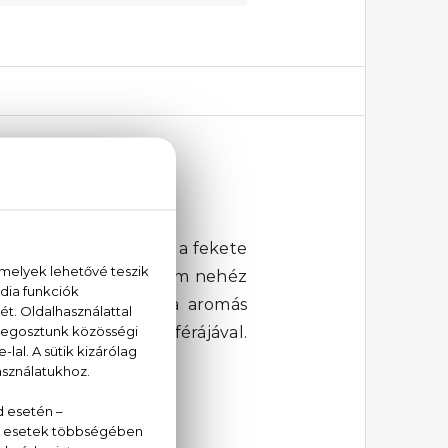
rfum
a pezsgő citrusfélék a fekete
rkeverék gazdag, de nem nehéz
álya és a zöld gyanta aromás
ságot árasztó atmoszférájával.