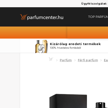
Ügyfélszolgálat:
TOP PARFÜ
Kizárólag eredeti termékek
100% hivatalos forrásból
Parfüm
Férfi parfüm
Ea