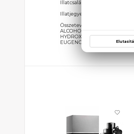
Illatcsalád: Orientális-fougere
Illatjegyek: citrom, fekete bor
Összetevők: ALCOHOL, PARFU
ALCOHOL, ETHYLHEXYL SA
HYDROXYCITRONELLAL, BE
EUGENOL, GERANIOL, CINNA