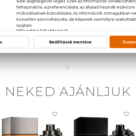
s, fekete chili, szerecsendió, szegfűszeg, zöld gyanta, m
M / FRAGRANCE, AQUA / WATER, BENZYL SALICYLATE,
LICYLATE, BUTYL METHOXYDIBENZOYLMETHANE,
NZYL BENZOATE, ALPHA-ISOMETHYL IONONE, BE
MAL
NEKED AJÁNLJUK