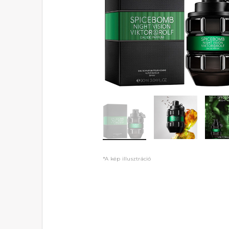
*A kép illusztráció