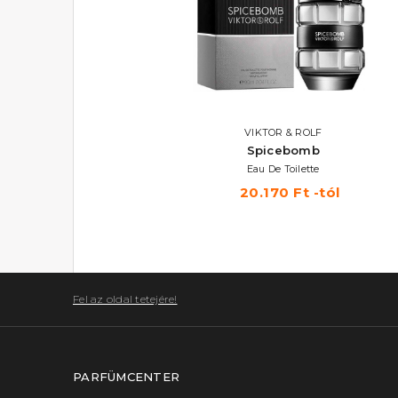
VIKTOR & ROLF
Spicebomb
Eau De Toilette
20.170 Ft -tól
Fel az oldal tetejére!
PARFÜMCENTER