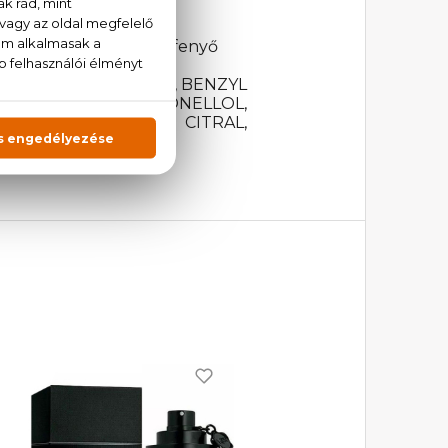
uskotályzsálya, baézsamfenyő
 LINALOOL, LIMONENE, BENZYL
 COUMARIN, CITRONELLOL,
NZYL CINNAMATE, CITRAL,