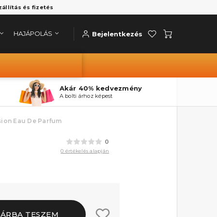
zállítás és fizetés
HAJÁPOLÁS
Bejelentkezés
Akár 40% kedvezmény
A bolti árhoz képest
sion Eau De Parfum
0
0 értékelés alapján
SÁRBA TESZEM