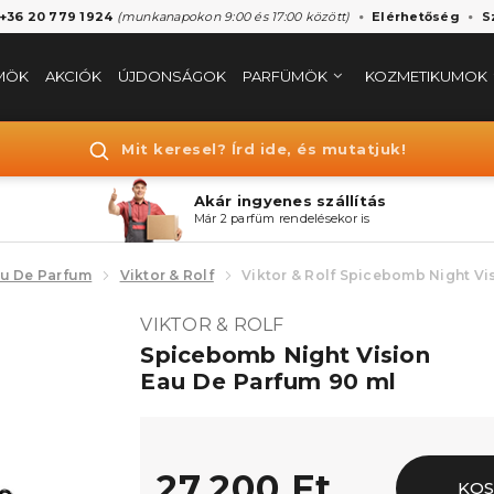
 +36 20 779 1924
(munkanapokon 9:00 és 17:00 között)
Elérhetőség
S
MÖK
AKCIÓK
ÚJDONSÁGOK
PARFÜMÖK
KOZMETIKUMOK
Mit keresel? Írd ide, és mutatjuk!
Akár ingyenes szállítás
Már 2 parfüm rendelésekor is
u De Parfum
Viktor & Rolf
Viktor & Rolf Spicebomb Night Vi
VIKTOR & ROLF
Spicebomb Night Vision
Eau De Parfum 90 ml
27.200 Ft
KO