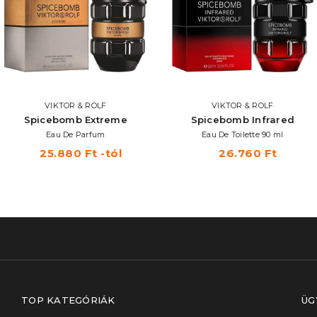
VIKTOR & ROLF
VIKTOR & ROLF
Spicebomb Extreme
Spicebomb Infrared
Eau De Parfum
Eau De Toilette 90 ml
25.880 Ft -tól
26.760 Ft
TOP KATEGÓRIÁK
ÜG