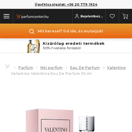
Ügyfélszolgálat: +36 20 779 1924
Bejelentkezés
Mit keresel? Írd ide, és mutatjuk!
Kizárólag eredeti termékek
100% hivatalos forrásból
Parfüm
Női parfüm
Eau De Parfum
Valentino
Valentino Valentina Eau De Parfum 50 ml