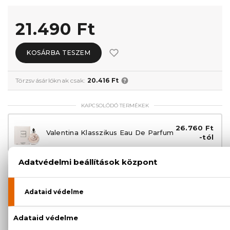
21.490 Ft
KOSÁRBA TESZEM
Törzsvásárlóknak csak:
20.416 Ft
KAPCSOLÓDÓ TERMÉKEK
26.760 Ft
Valentina Klasszikus Eau De Parfum
-tól
100% eredeti termékek,
14 napos visszaküldési
garanciával
+36
Kérdésed van, elakadtál? Hívd ügyfélszolgálatunkat:
20 779 1924