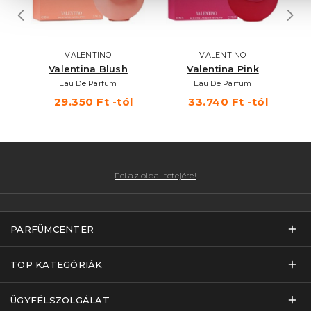
VALENTINO
VALENTINO
Valentina Blush
Valentina Pink
D
Eau De Parfum
Eau De Parfum
29.350 Ft -tól
33.740 Ft -tól
Fel az oldal tetejére!
PARFÜMCENTER
TOP KATEGÓRIÁK
ÜGYFÉLSZOLGÁLAT