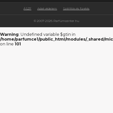
ÁSZF
Adatvédelem
Szállítás és fizetés
© 2007-2026 Parfümcenter.hu
Warning
: Undefined variable $gtin in
/home/parfumce1/public_html/modules/_shared/mic
on line
101