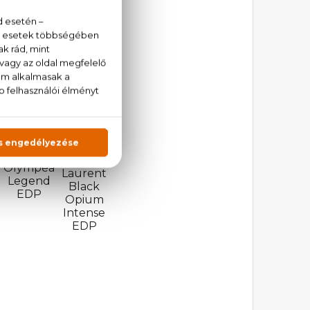
Giorgio
Armani
Lancome
a
Sí Fiori
Idole
e
EDP
EDP
Paco
Yves
Rabanne
Saint
Olympéa
Laurent
Legend
Black
EDP
Opium
Intense
EDP