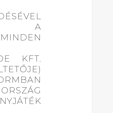
SÉVEL
D A
MINDEN
E KFT.
TETŐJE)
FORMBAN
 ORSZÁG
NYJÁTÉK