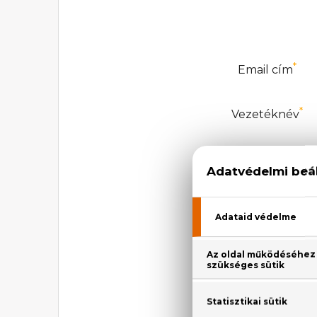
*
Email cím
*
Vezetéknév
*
Keresztnév
NŐI