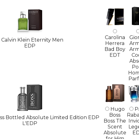
Carolina
Gio
Calvin Klein Eternity Men
Herrera
Arm
EDP
Bad Boy
Arm
EDT
Co
Abs
Po
Ho
Par
Hugo
P
Boss
Rab
s Bottled Absolute Limited Edition EDP
Boss The
Invi
L'EDP
Scent
Leg
Absolute
E
for Him