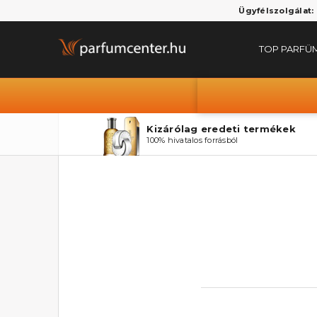
Ügyfélszolgálat:
TOP PARFÜ
Kizárólag eredeti termékek
100% hivatalos forrásból