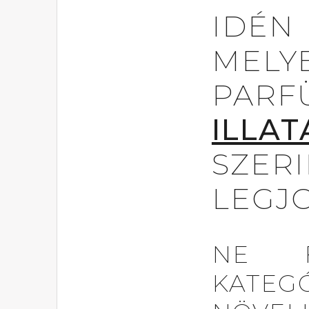
IDÉ
MELY
PAR
ILLAT
SZER
LEGJ
NE 
KATE