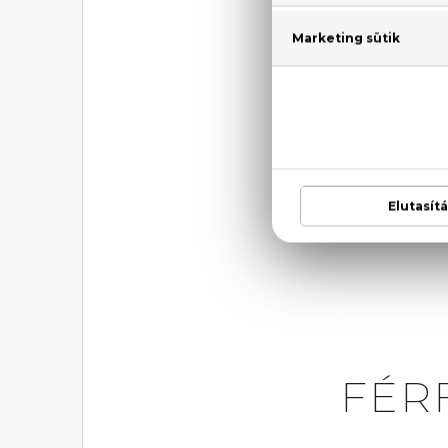
Carolina
Lancom
FÉR