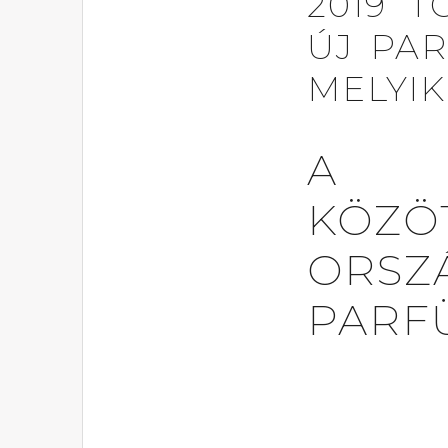
2019 T
ÚJ PA
MELYIK
A
KÖZ
ORSZ
PARFÜ