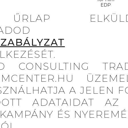
EDP
ŰRLAP ELKÜLDÉ
FOGADO
SZABÁLYZAT
LKEZÉSÉT.
 CONSULTING TRAD
ÜMCENTER.HU ÜZEMEL
SZNÁLHATJA A JELEN 
OTT ADATAIDAT AZ
A KAMPÁNY ÉS NYEREMÉ
ÓL.