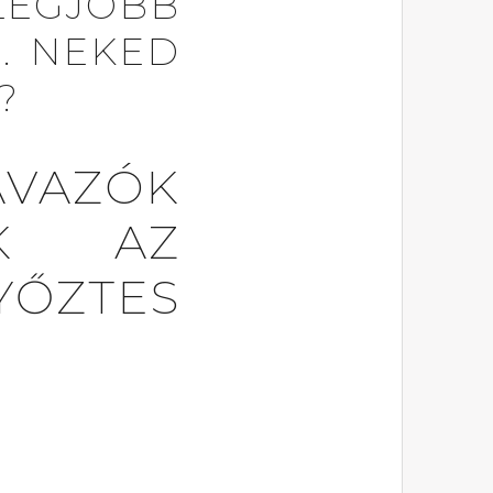
 LEGJOBB
. NEKED
?
ZÓK
UK AZ
YŐZTES