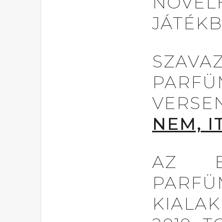
NÖVEL
JÁTÉKB
SZA
PARFÜ
VER
NEM, I
AZ E
PARFÜ
KIAL