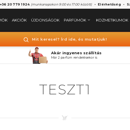
 +36 20 779 1924
(munkanapokon 9:00 és 17:00 között)
Elérhetőség
S
MÖK
AKCIÓK
ÚJDONSÁGOK
PARFÜMÖK
KOZMETIKUMOK
Mit keresel? Írd ide, és mutatjuk!
Akár ingyenes szállítás
Már 2 parfüm rendelésekor is
TESZT1