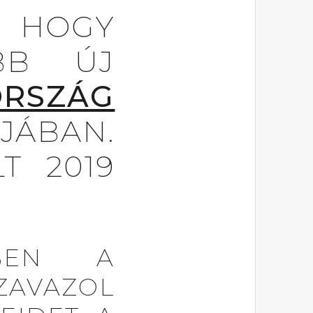
 HOGY
BB ÚJ
RSZÁG
ÁBAN.
T 2019
BEN A
AVAZOL