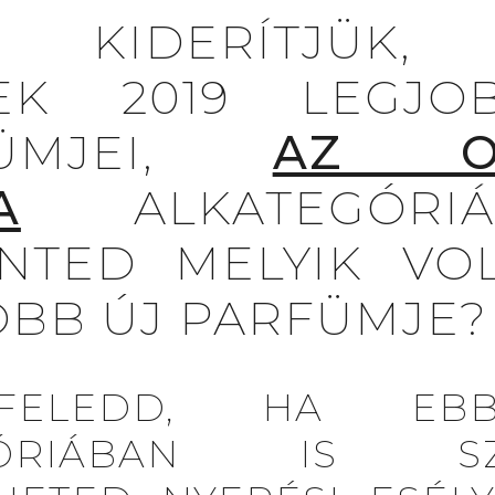
N KIDERÍTJÜK,
EK 2019 LEGJO
FÜMJEI,
AZ O
A
ALKATEGÓRIÁJ
INTED MELYIK VOL
OBB ÚJ PARFÜMJE?
FELEDD, HA EB
GÓRIÁBAN IS SZ