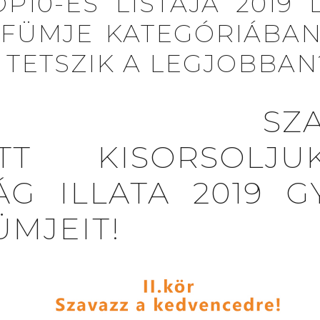
OP10-ES LISTÁJA 2019
RFÜMJE KATEGÓRIÁBAN
 TETSZIK A LEGJOBBAN
 SZAVA
ÖTT KISORSOLJ
ÁG ILLATA 2019 G
MJEIT!