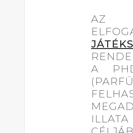
AZ 
EL
JÁTÉK
RENDE
A PHD
(PARF
FELHA
MEGAD
ILLAT
CÉLJÁB