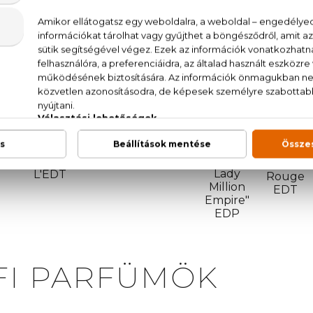
Chanel
Dolce
Chance
 Herrera Good Girl Dot Drama
&Gabban
Eau
EDP
Light Blu
Tendre
Sun
EDP
EDT
Paco
Nina
Rabanne
e La Vie Est Belle En Rose
Ricci Nina
Lady
L'EDT
Rouge
Million
EDT
Empire"
EDP
FI PARFÜMÖK