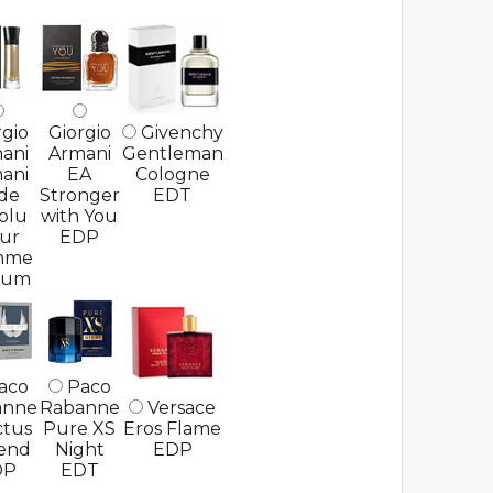
rgio
Giorgio
Givenchy
ani
Armani
Gentleman
ani
EA
Cologne
de
Stronger
EDT
olu
with You
ur
EDP
mme
fum
aco
Paco
anne
Rabanne
Versace
ctus
Pure XS
Eros Flame
end
Night
EDP
DP
EDT