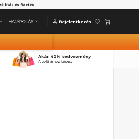
zállítás és fizetés
HAJÁPOLÁS
Bejelentkezés
Akár 40% kedvezmény
A bolti árhoz képest