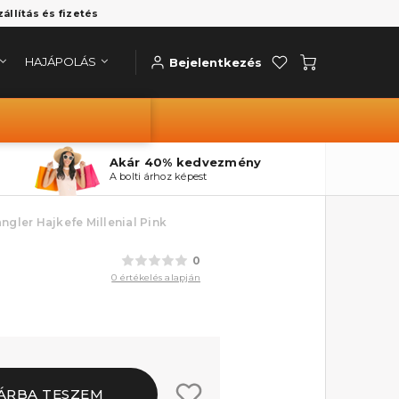
zállítás és fizetés
HAJÁPOLÁS
Bejelentkezés
Akár 40% kedvezmény
A bolti árhoz képest
ngler Hajkefe Millenial Pink
0
0 értékelés alapján
ÁRBA TESZEM