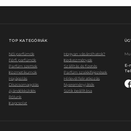
TOP KATEGÓRIÁK
ÜG
Női parfümök
Hogyan vásárolhatok?
Mun
Férfi parfümök
Kedvezmények
E-m
Parfüm szettek
Szállítás és fizetés
Tel
Kozmetikumok
Parfüm szakkifejezések
Hajápolás
Hírlevél feliratkozás
Díszcsomagolás
Nyereményjáték
Ajándékküldés
Sütik beállítása
Rólunk
Kapcsolat