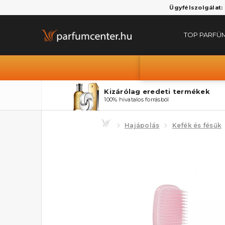
Ügyfélszolgálat:
TOP PARFÜ
Kizárólag eredeti termékek
100% hivatalos forrásból
Hajápolás
Kefék és fésűk