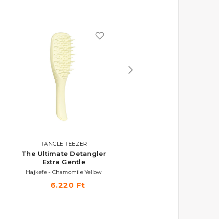
TANGLE TEEZER
TANGLE TEEZER
The Ultimate Detangler
The Ultimate Detangle
Extra Gentle
Extra Gentle
Hajkefe - Chamomile Yellow
Hajkefe - Eucalyptus Green
6.220 Ft
6.220 Ft