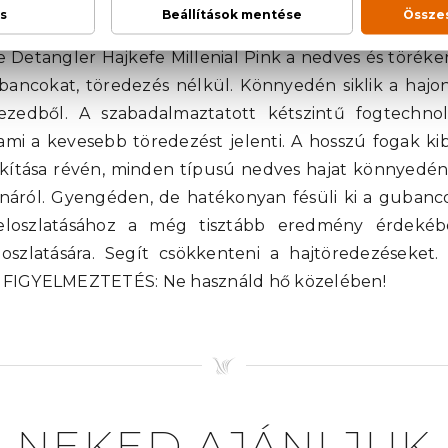
Teezer The Ultimate Detangler Hajkefe Millen
 Detangler Hajkefe Millenial Pink a nedves és töréke
bancokat, töredezés nélkül. Könnyedén siklik a haj
zedből. A szabadalmaztatott kétszintű fogtechno
 ami a kevesebb töredezést jelenti. A hosszú fogak ki
ialakítása révén, minden típusú nedves hajat könnyedén 
áról. Gyengéden, de hatékonyan fésüli ki a gubancok
loszlatásához a még tisztább eredmény érdekében
szlatására. Segít csökkenteni a hajtöredezéseket.
t. FIGYELMEZTETÉS: Ne használd hő közelében!
NEKED AJÁNLJUK