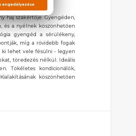
ial Pink
ny haj szakértője. Gyengéden,
on, és a nyélnek köszönhetően
lógia gyengéd a sérülékeny,
bontják, míg a rövidebb fogak
ki lehet vele fésülni - legyen
at, töredezés nélkül. Ideális
. Tökéletes kondicionálók,
 Kialakításának köszönhetően