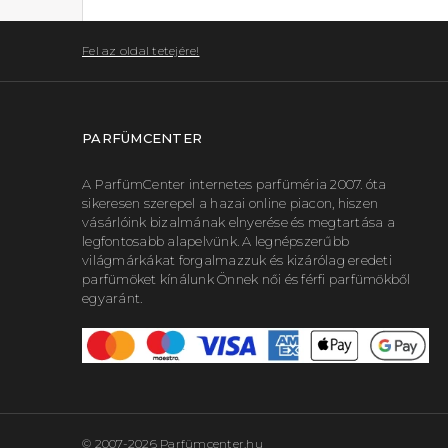
Fel az oldal tetejére!
PARFÜMCENTER
A ParfümCenter internetes parfüméria 2007. óta
sikeresen szerepel a hazai online piacon, hiszen
vásárlóink bizalmának elnyerése és megtartása a
legfontosabb alapelvünk. A legnépszerűbb
világmárkákat forgalmazzuk és kizárólag eredeti
parfümöket kínálunk Önnek női és férfi parfümökből
egyaránt.
© 2007-2026 Parfümcenter.hu