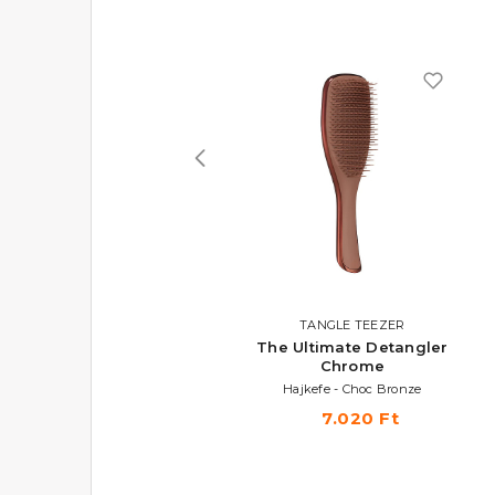
TANGLE TEEZER
TANGLE TEEZER
The Ultimate Detangler
The Ultimate Detangler
Naturally Curly
Chrome
Hajkefe - Purple
Hajkefe - Choc Bronze
6.220 Ft
7.020 Ft