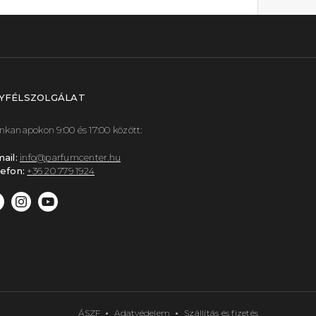
YFÉLSZOLGÁLAT
kanapokon 9:00 és 17:00 között:
ail:
info@parfumcenter.hu
efon:
+36 20 779 1924
ÁSZF
Adatvédelem
Szállítás és fizetés