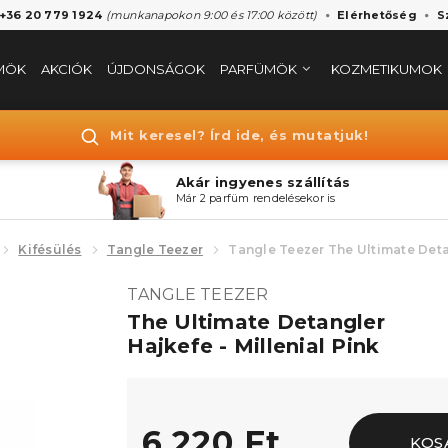
 +36 20 779 1924
(munkanapokon 9:00 és 17:00 között)
Elérhetőség
S
MÖK
AKCIÓK
ÚJDONSÁGOK
PARFÜMÖK
KOZMETIKUMOK
Mit keresel? Írd ide, és mutatjuk!
Akár ingyenes szállítás
Már 2 parfüm rendelésekor is
Kifésülés
Tangle Teezer
Tangle Teezer The Ultimate Deta
TANGLE TEEZER
The Ultimate Detangler
Hajkefe - Millenial Pink
6.220 Ft
KOS