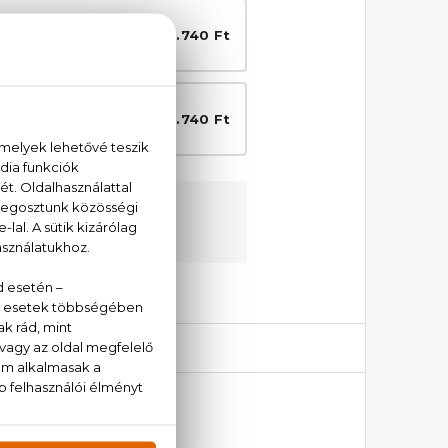
efe - Salmon Pink
6.740 Ft
 hajkefe - Vanilla
6.740 Ft
ési garanciával
unkat:
+36 20 779 1924