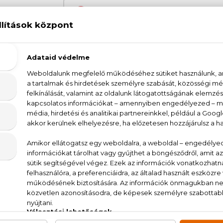
The Ultimate Detangler Nagy hajk
The Ultimate Detangler Nagy
100% eredeti termékek,
14 napos visszaküld
Kérdésed van, elakadtál? Hívd ügyfélszolgálat
LEÍRÁS
ÉRTÉKELÉSEK (0)
SZÁLLÍTÁS