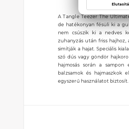
Tangle 
A Tangle Teezer The Ultimate
de hatékonyan fésüli ki a gu
nem csúszik ki a nedves ke
zuhanyzás után friss hajhoz,
simítják a hajat. Speciális k
szó dús vagy göndör hajkoron
hajmosás során a sampon e
balzsamok és hajmaszkok elo
egyszerű használatot biztosí