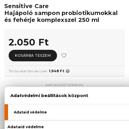
Sensitive Care
Hajápoló sampon probiotikumokkal
és fehérje komplexszel 250 ml
2.050 Ft
KOSÁRBA TESZEM
Törzsvásárlóknak csak:
1.948 Ft
KAPCSOLÓDÓ TERMÉKEK
100% eredeti termékek,
14 napos visszaküldési
garanciával
+36
Kérdésed van, elakadtál? Hívd ügyfélszolgálatunkat:
20 779 1924