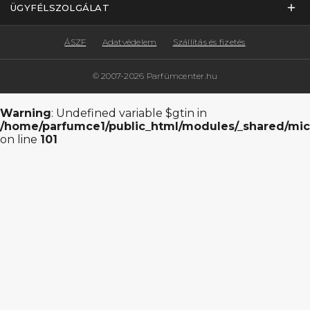
ÜGYFÉLSZOLGÁLAT
ÁSZF
Adatvédelem
Szállítás és fizetés
© 2007-2026 Parfümcenter.hu
Warning
: Undefined variable $gtin in
/home/parfumce1/public_html/modules/_shared/mic
on line
101