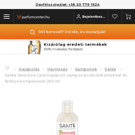
Ügyfélszolgálat: +36 20 779 1924
Bejelentkezés
Mit keresel? Írd ide, és mutatjuk!
Kizárólag eredeti termékek
100% hivatalos forrásból
Hajápolás
Hajmosás
Samponok
Sante
Sante Sensitive Care Hajápoló sampon probiotikumokkal és
fehérje komplexszel 250 ml