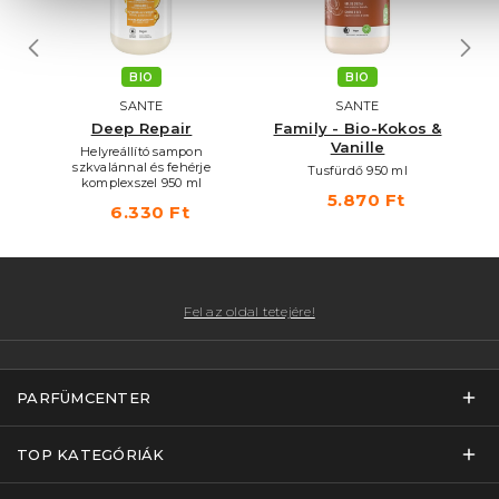
BIO
BIO
SANTE
SANTE
 &
Deep Repair
Family - Bio-Kokos &
Vanille
Helyreállító sampon
I
szkvalánnal és fehérje
Tusfürdő 950 ml
komplexszel 950 ml
5.870 Ft
6.330 Ft
Fel az oldal tetejére!
PARFÜMCENTER
TOP KATEGÓRIÁK