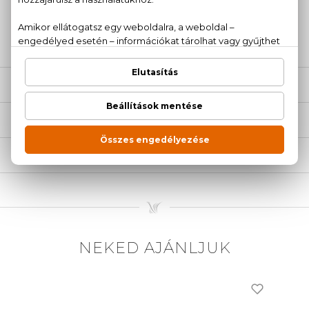
+36
Kérdésed van, elakadtál? Hívd ügyfélszolgálatunkat:
20 779 1924
LEÍRÁS
ÉRTÉKELÉSEK (0)
SZÁLLÍTÁS
NEKED AJÁNLJUK