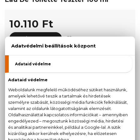
10.110 Ft
KOSÁRBA TESZEM
Törzsvásárlóknak csak:
9.605 Ft
KISZERELÉS KIVÁLASZTÁSA
Teszter 100 ml
10.110 Ft
KAPCSOLÓDÓ TERMÉKEK
100% eredeti termékek,
14 napos visszaküldési
garanciával