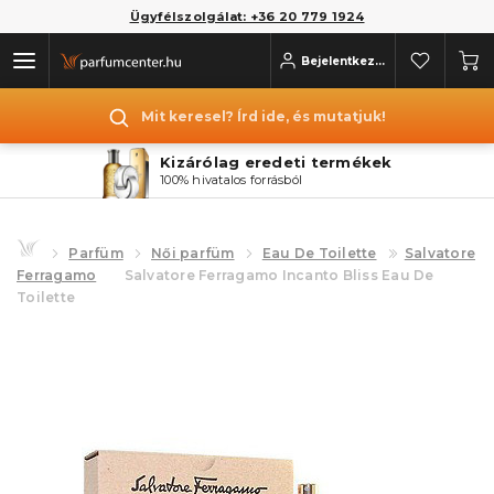
Ügyfélszolgálat: +36 20 779 1924
Bejelentkezés
Mit keresel? Írd ide, és mutatjuk!
Kizárólag eredeti termékek
100% hivatalos forrásból
Parfüm
Női parfüm
Eau De Toilette
Salvatore
Ferragamo
Salvatore Ferragamo Incanto Bliss Eau De
Toilette