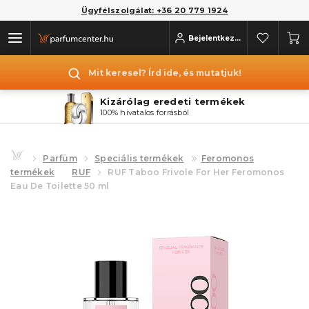
Ügyfélszolgálat: +36 20 779 1924
Bejelentkezés
Mit keresel? Írd ide, és mutatjuk!
Kizárólag eredeti termékek
100% hivatalos forrásból
Parfüm
Speciális termékek
Feromonos
termékek
RUF
RUF Taboo Frivole For Her Feromonos
Eau De Toilette 50 ml