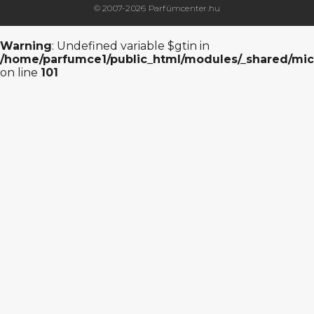
© 2007-2026 Parfümcenter.hu
Warning
: Undefined variable $gtin in
/home/parfumce1/public_html/modules/_shared/mic
on line
101