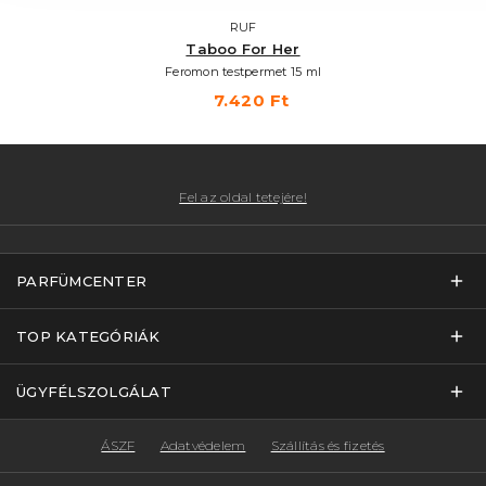
RUF
Taboo For Her
Feromon testpermet 15 ml
7.420 Ft
Fel az oldal tetejére!
PARFÜMCENTER
TOP KATEGÓRIÁK
ÜGYFÉLSZOLGÁLAT
ÁSZF
Adatvédelem
Szállítás és fizetés