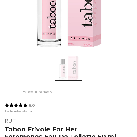
*A kép illusztráció
5.0
1 értékelés alapján
RUF
Taboo Frivole For Her
Feromonos Eau De Toilette 50 ml