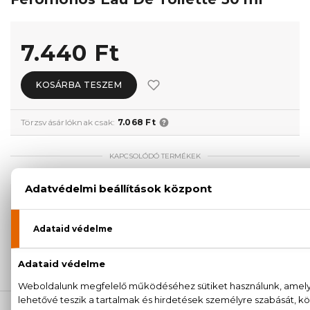
7.440 Ft
KOSÁRBA TESZEM
Törzsvásárlóknak csak:
7.068 Ft
KAPCSOLÓDÓ TERMÉKEK
100% eredeti termékek,
14 napos visszaküldési
garanciával
+36
Kérdésed van, elakadtál? Hívd ügyfélszolgálatunkat:
20 779 1924
LEÍRÁS