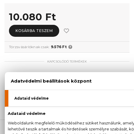
10.080 Ft
KOSÁRBA TESZEM
Törzsvásárlóknak csak:
9.576 Ft
KAPCSOLÓDÓ TERMÉKEK
100% eredeti termékek,
14 napos visszaküldési
garanciával
+36
Kérdésed van, elakadtál? Hívd ügyfélszolgálatunkat:
20 779 1924
LEÍRÁS