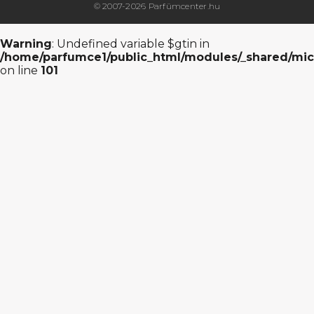
© 2007-2026 Parfümcenter.hu
Warning
: Undefined variable $gtin in
/home/parfumce1/public_html/modules/_shared/mic
on line
101