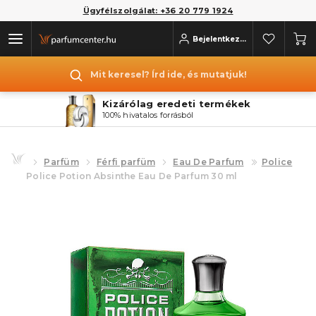
Ügyfélszolgálat: +36 20 779 1924
Bejelentkezés
Mit keresel? Írd ide, és mutatjuk!
Kizárólag eredeti termékek
100% hivatalos forrásból
Parfüm
Férfi parfüm
Eau De Parfum
Police
Police Potion Absinthe Eau De Parfum 30 ml