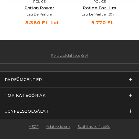
POLICE
POLICE
Potion Power
Potion For Him
Eau De Parfum
Eau De Parfum 30 ml
8.380 Ft -tól
9.770 Ft
Fel az oldal tetejére!
PARFÜMCENTER
TOP KATEGÓRIÁK
ÜGYFÉLSZOLGÁLAT
ÁSZF
Adatvédelem
Szállítás és fizetés