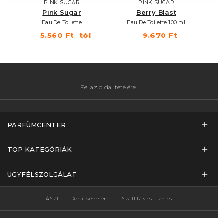
PINK SUGAR
PINK SUGAR
Pink Sugar
Berry Blast
Eau De Toilette
Eau De Toilette 100 ml
5.560 Ft -tól
9.670 Ft
Fel az oldal tetejére!
PARFÜMCENTER
TOP KATEGÓRIÁK
ÜGYFÉLSZOLGÁLAT
ÁSZF
Adatvédelem
Szállítás és fizetés