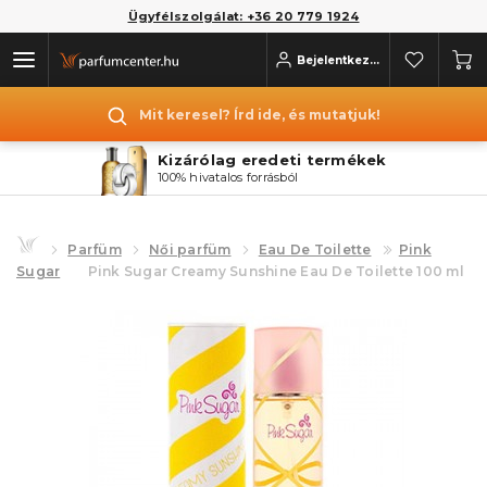
Ügyfélszolgálat: +36 20 779 1924
Bejelentkezés
Mit keresel? Írd ide, és mutatjuk!
Kizárólag eredeti termékek
100% hivatalos forrásból
Parfüm
Női parfüm
Eau De Toilette
Pink
Sugar
Pink Sugar Creamy Sunshine Eau De Toilette 100 ml