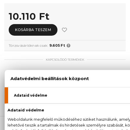
10.110 Ft
KOSÁRBA TESZEM
Törzsvásárlóknak csak:
9.605 Ft
KAPCSOLÓDÓ TERMÉKEK
100% eredeti termékek,
14 napos visszaküldési
garanciával
+36
Kérdésed van, elakadtál? Hívd ügyfélszolgálatunkat:
20 779 1924
LEÍRÁS