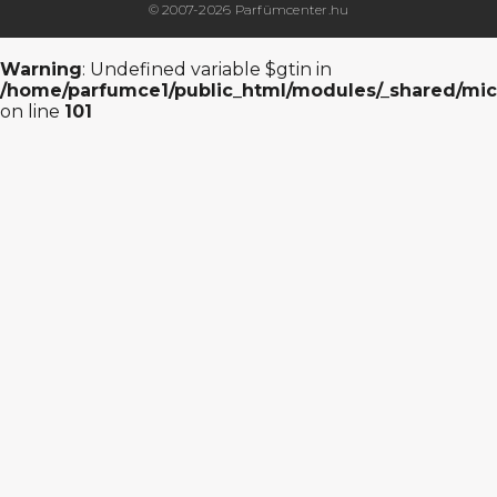
© 2007-2026 Parfümcenter.hu
Warning
: Undefined variable $gtin in
/home/parfumce1/public_html/modules/_shared/mic
on line
101