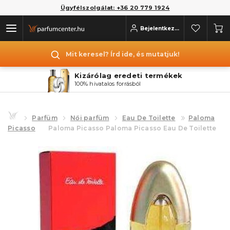
Ügyfélszolgálat: +36 20 779 1924
Bejelentkezés
Mit keresel? Írd ide, és mutatjuk!
Kizárólag eredeti termékek
100% hivatalos forrásból
Parfüm
Női parfüm
Eau De Toilette
Paloma
Picasso
Paloma Picasso Paloma Picasso Eau De Toilette