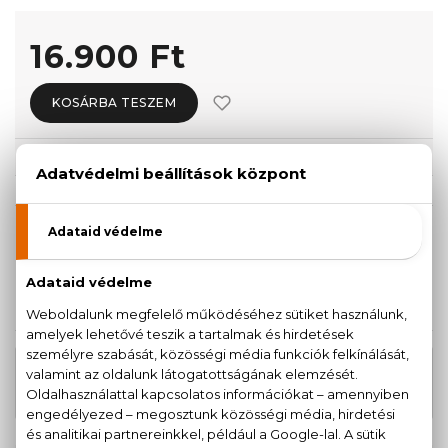
16.900 Ft
KOSÁRBA TESZEM
Törzsvásárlóknak csak:
16.055 Ft
KISZERELÉS KIVÁLASZTÁSA
100 ml
16.900 Ft
KAPCSOLÓDÓ TERMÉKEK
15.580 Ft
Paloma Picasso Eau De Parfum
-tól