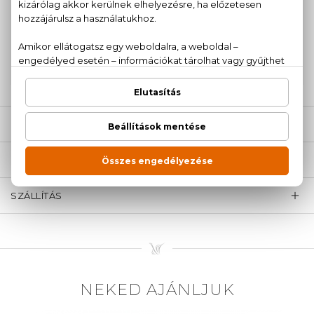
100% eredeti termékek,
14 napos visszaküldési
garanciával
+36
Kérdésed van, elakadtál? Hívd ügyfélszolgálatunkat:
20 779 1924
LEÍRÁS
ÉRTÉKELÉSEK (0)
SZÁLLÍTÁS
NEKED AJÁNLJUK