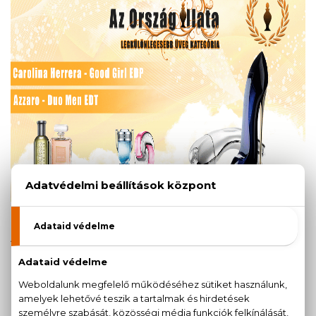
AZ ORSZÁG ILLATA 2018
FŐKATEGÓRIA GYŐZTESEI:
Női parfüm:
Chanel - Coco Mademoiselle EDP
Férfi parfüm:
Hugo Boss - Boss Bottled EDT