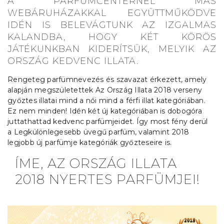
A PARFÜMCENTERNÉL MÁS
WEBÁRUHÁZAKKAL EGYÜTTMŰKÖDVE
IDÉN IS BELEVÁGTUNK AZ IZGALMAS
KALANDBA, HOGY KÉT KÖRÖS
JÁTÉKUNKBAN KIDERÍTSÜK, MELYIK AZ
ORSZÁG KEDVENC ILLATA.
Rengeteg parfümnevezés és szavazat érkezett, amely
alapján megszületettek Az Ország Illata 2018 verseny
győztes illatai mind a női mind a férfi illat kategóriában.
Ez nem minden! Idén két új kategóriában is dobogóra
juttathattad kedvenc parfümjeidet. Így most fény derül
a Legkülönlegesebb üvegű parfüm, valamint 2018
legjobb új parfümje kategóriák győzteseire is.
ÍME, AZ ORSZÁG ILLATA
2018 NYERTES PARFÜMJEI!