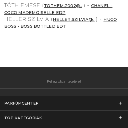
TÓTH EMESE (
.) -
TOTHEM.2002@
..
CHANEL -
COCO MADEMOISELLE EDP
HELLER SZILVIA (
.) -
HELLER.SZILVIA@..
HUGO
BOSS - BOSS BOTTLED EDT
Fel az oldal tetejére!
PARFÜMCENTER
TOP KATEGÓRIÁK