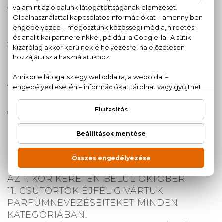
A Legkülönlegesebb üveg alkategória:
Női parfüm:
Carolina Herrera - Good Girl EDP
Férfi parfüm:
Azzaro - Duo Men EDT
2018 legjobb új parfümje alkategória:
Női parfüm:
Bvlgari - Omnia Pink Sapphire EDT
Férfi parfüm:
Paco Rabanne- Invictus Aqua 2018 EDT
A Te kedvenced is szerepel a nyertesek között? :)
A JÁTÉK MENETE
I. KÖR: NEVEZD BE KEDVENC
ILLATAIDAT!
AZ I. KÖR KERETÉN BELÜL OKTÓBER
11. CSÜTÖRTÖK ÉJFÉLIG VÁRTUK
PARFÜMNEVEZÉSEITEKET MINDEN
KATEGÓRIÁBAN.