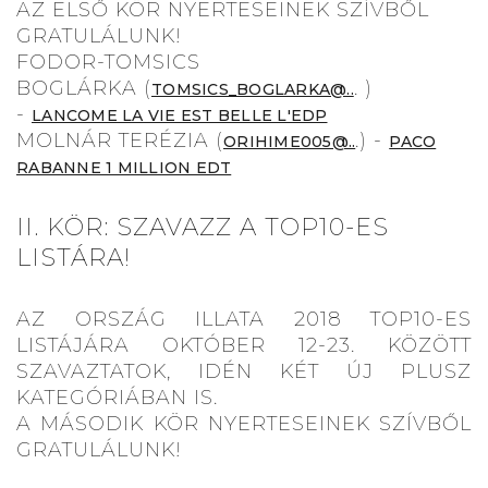
AZ ELSŐ KÖR NYERTESEINEK SZÍVBŐL
GRATULÁLUNK!
FODOR-TOMSICS
BOGLÁRKA (
. )
TOMSICS_BOGLARKA@..
-
LANCOME LA VIE EST BELLE L'EDP
MOLNÁR TERÉZIA (
.) -
ORIHIME005@..
PACO
RABANNE 1 MILLION EDT
II. KÖR: SZAVAZZ A TOP10-ES
LISTÁRA!
AZ ORSZÁG ILLATA 2018 TOP10-ES
LISTÁJÁRA OKTÓBER 12-23. KÖZÖTT
SZAVAZTATOK, IDÉN KÉT ÚJ PLUSZ
KATEGÓRIÁBAN IS.
A MÁSODIK KÖR NYERTESEINEK SZÍVBŐL
GRATULÁLUNK!