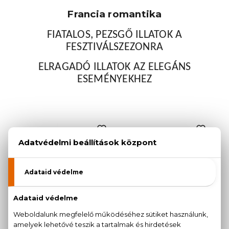
Francia romantika
FIATALOS, PEZSGŐ ILLATOK A
FESZTIVÁLSZEZONRA
ELRAGADÓ ILLATOK AZ ELEGÁNS
ESEMÉNYEKHEZ
JIMMY CHOO
MONTBLANC
Jimmy Choo
Lady Emblem
Eau De Parfum
Eau De Parfum