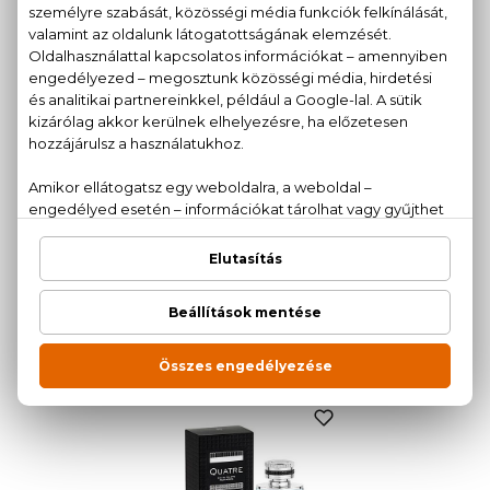
40 ml
50 ml
12.540 Ft
13.820 Ft
TRUSSARDI
BURBERRY
Uomo
Mr. Burberry
Eau De Toilette
Eau De Toilette
30 ml
50 ml
11.430 Ft
14.700 Ft