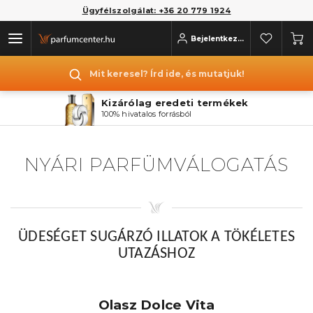
Ügyfélszolgálat: +36 20 779 1924
Bejelentkezés
Mit keresel? Írd ide, és mutatjuk!
Kizárólag eredeti termékek
100% hivatalos forrásból
NYÁRI PARFÜMVÁLOGATÁS
ÜDESÉGET SUGÁRZÓ ILLATOK A TÖKÉLETES
UTAZÁSHOZ
Olasz Dolce Vita