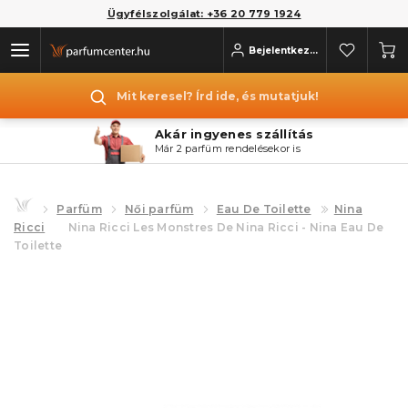
Ügyfélszolgálat: +36 20 779 1924
Bejelentkezés
Mit keresel? Írd ide, és mutatjuk!
Akár ingyenes szállítás
Már 2 parfüm rendelésekor is
Parfüm
Női parfüm
Eau De Toilette
Nina
Ricci
Nina Ricci Les Monstres De Nina Ricci - Nina Eau De
Toilette