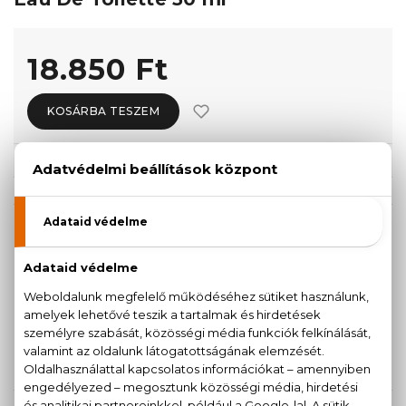
18.850 Ft
KOSÁRBA TESZEM
Törzsvásárlóknak csak:
17.908 Ft
KISZERELÉS KIVÁLASZTÁSA
50 ml
Teszter 80 ml
18.850 Ft
22.980 Ft
80 ml
24.560 Ft
KAPCSOLÓDÓ TERMÉKEK