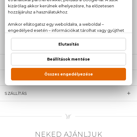
100% eredeti termékek,
14 napos visszaküldési
garanciával
+36
Kérdésed van, elakadtál? Hívd ügyfélszolgálatunkat:
20 779 1924
LEÍRÁS
ÉRTÉKELÉSEK (0)
SZÁLLÍTÁS
NEKED AJÁNLJUK