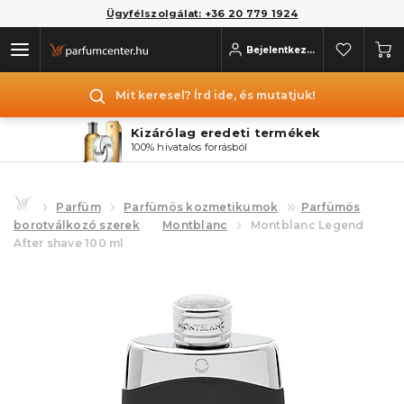
Ügyfélszolgálat: +36 20 779 1924
Bejelentkezés
Mit keresel? Írd ide, és mutatjuk!
Kizárólag eredeti termékek
100% hivatalos forrásból
Parfüm
Parfümös kozmetikumok
Parfümös
borotválkozó szerek
Montblanc
Montblanc Legend
After shave 100 ml