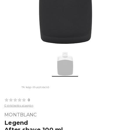
*A kép illusztráció
0
0 értékelés alapján
MONTBLANC
Legend
After shave 100 ml