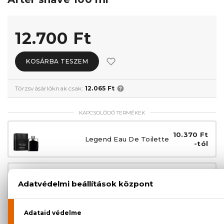
12.700 Ft
KOSÁRBA TESZEM
Törzsvásárlóknak csak:
12.065 Ft
KAPCSOLÓDÓ TERMÉKEK
10.370 Ft
Legend Eau De Toilette
-tól
14.060 Ft
Legend Eau De Parfum
-tól