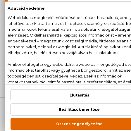
100% eredeti termékek,
14 napos visszaküldési
garanciával
+36
Kérdésed van, elakadtál? Hívd ügyfélszolgálatunkat:
20 779 1924
LEÍRÁS
ÉRTÉKELÉSEK (0)
SZÁLLÍTÁS
NEKED AJÁNLJUK