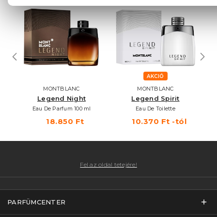
AKCIÓ
MONTBLANC
MONTBLANC
Legend Night
Legend Spirit
Eau De Parfum 100 ml
Eau De Toilette
18.850 Ft
10.370 Ft -tól
Fel az oldal tetejére!
PARFÜMCENTER