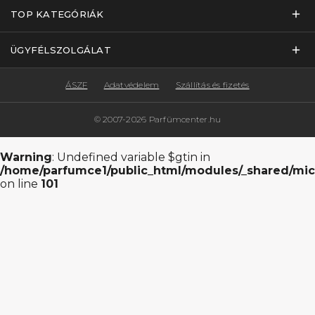
TOP KATEGÓRIÁK
ÜGYFÉLSZOLGÁLAT
ÁSZF
Adatvédelem
Szállítás és fizetés
© 2007-2026 Parfümcenter.hu
Warning
: Undefined variable $gtin in
/home/parfumce1/public_html/modules/_shared/mic
on line
101