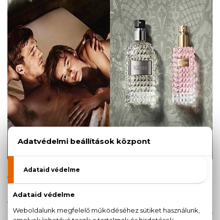
VALENTINO DONNA ACQUA
A finomság és élvezet fesztelen összecsapása, amelyet
Sonia Costant alkotott meg. A
Valentino Donna Acqua