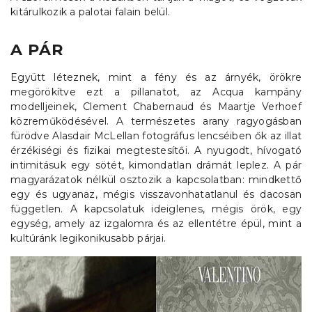
kitárulkozik a palotai falain belül.
A PÁR
Együtt léteznek, mint a fény és az árnyék, örökre
megörökítve ezt a pillanatot, az Acqua kampány
modelljeinek, Clement Chabernaud és Maartje Verhoef
közreműködésével. A természetes arany ragyogásban
fürödve Alasdair McLellan fotográfus lencséiben ők az illat
érzékiségi és fizikai megtestesítői. A nyugodt, hívogató
intimitásuk egy sötét, kimondatlan drámát leplez. A pár
magyarázatok nélkül osztozik a kapcsolatban: mindkettő
egy és ugyanaz, mégis visszavonhatatlanul és dacosan
független. A kapcsolatuk ideiglenes, mégis örök, egy
egység, amely az izgalomra és az ellentétre épül, mint a
kultúránk legikonikusabb párjai.