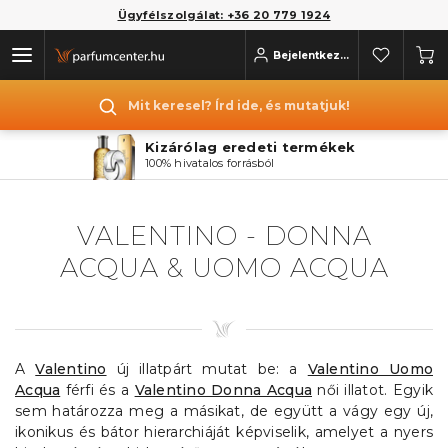
Ügyfélszolgálat: +36 20 779 1924
Bejelentkezés
Mit keresel? Írd ide, és mutatjuk!
Kizárólag eredeti termékek
100% hivatalos forrásból
VALENTINO - DONNA
ACQUA & UOMO ACQUA
A
Valentino
új illatpárt mutat be: a
Valentino Uomo
Acqua
férfi és a
Valentino Donna Acqua
női illatot. Egyik
sem határozza meg a másikat, de együtt a vágy egy új,
ikonikus és bátor hierarchiáját képviselik, amelyet a nyers