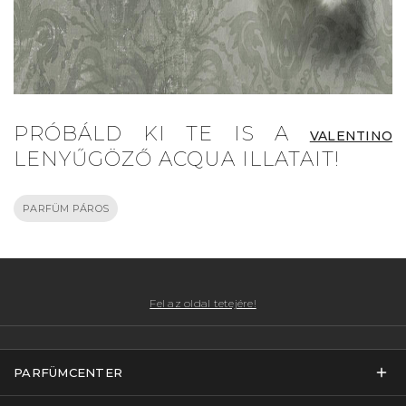
PRÓBÁLD KI TE IS A
VALENTINO
LENYŰGÖZŐ ACQUA ILLATAIT!
PARFÜM PÁROS
Fel az oldal tetejére!
PARFÜMCENTER