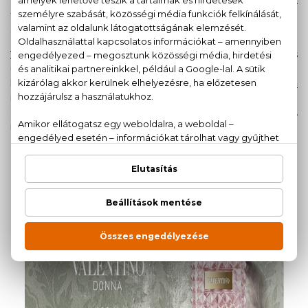
az érzékeny zöld mandula és a deres körte ütközése. A
frangipani rózsa melegsége összhangban találkozik a
szantálfa és galagonya jegyeivel.
Valentino Donna Acqua
egy karakteres szegecses
üvegbe van rejtve, amely kihívó eleganciát sugall, míg
külső megjelenése hasonlít a klasszikus
Valentino Donna
illatéhoz. A
Valentino Donna Acqua
a pink-rózsaszín
dobozba csomagolva új értelmet teremt a szépségnek. A
modern vágyak rendhagyó harmóniája.