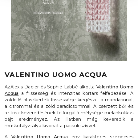
VALENTINO UOMO ACQUA
AzAlexis Dadier és Sophie Labbé alkotta
Valentino Uomo
Acqua
a frissesség és intenzitás kortárs felfedezése. A
zöldellő olaszkertek frissessége kiegészül a mandarinnal,
a citrommal és a zöld paradicsommal. A cserzett bőr és
az írisz keveredésének felforgató mélysége melankolikus
bájt eredményez. Az illatban még keveredik a
muskotályzsálya kivonat a pacsuli szívvel.
A
Valentino Uomo Acqua
egy karakteres szegecses