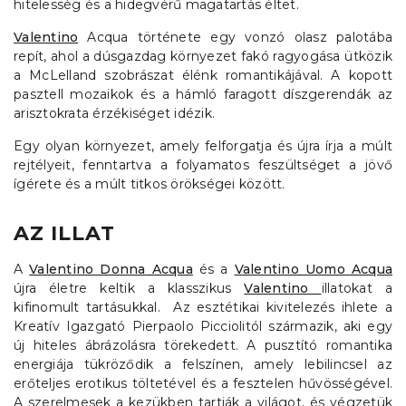
hitelesség és a hidegvérű magatartás éltet.
Valentino
Acqua története egy vonzó olasz palotába
repít, ahol a dúsgazdag környezet fakó ragyogása ütközik
a McLelland szobrászat élénk romantikájával. A kopott
pasztell mozaikok és a hámló faragott díszgerendák az
arisztokrata érzékiséget idézik.
Egy olyan környezet, amely felforgatja és újra írja a múlt
rejtélyeit, fenntartva a folyamatos feszültséget a jövő
ígérete és a múlt titkos örökségei között.
AZ ILLAT
A
Valentino Donna Acqua
és a
Valentino Uomo Acqua
újra életre keltik a klasszikus
Valentino
illatokat a
kifinomult tartásukkal. Az esztétikai kivitelezés ihlete a
Kreatív Igazgató Pierpaolo Picciolitól származik, aki egy
új hiteles ábrázolásra törekedett. A pusztító romantika
energiája tükröződik a felszínen, amely lebilincsel az
erőteljes erotikus töltetével és a fesztelen hűvösségével.
A szerelmesek a kezükben tartják a világot, és végzetük