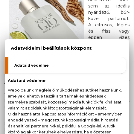
sem az ideális
nyáridéző, bőr-
közeli parfümöt.
A citrusos, légies
és friss vagy
éppen vizes
jellegű illatok
számtalan
lehetőséget
kínálnak a
különböző,
magukban rejlő jegyek kombinációival. A levendula
jelenléte általában az aromás közegért felelős, amely
gyakran társul gyömbérrel, bergamottal, grapefruittal
vagy más légies jegyekkel, de előfordul, hogy egy
mélyebb, tónusosabb akkorddal tompítják a kompozíciót,
mint a pézsma.
Egy-egy férfi illat egyáltalán nem kizárólagos ebben a
kategóriában, könnyen lehet, hogy a felsorolt darabok
között megtalálod az állandó parfümöd is, amiért minden