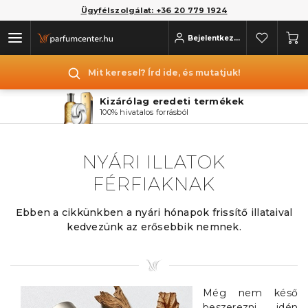
Ügyfélszolgálat: +36 20 779 1924
Bejelentkezés
Mit keresel? Írd ide, és mutatjuk!
Kizárólag eredeti termékek
100% hivatalos forrásból
NYÁRI ILLATOK
FÉRFIAKNAK
Ebben a cikkünkben a nyári hónapok frissítő illataival
kedvezünk az erősebbik nemnek.
Még nem késő
beszerezni idén