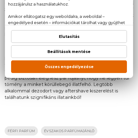
szezonban nyúlhatsz! Például a
Giorgio Armani Acqua di
Gio Pour Homme
, a
Bvlgari Aqva Pour Homme
vagy
a
Versace Man Eau Fraiche
is mind olyan illatok, amelyek
a mediterrán tenger, a homok és a nyári szél hangulatát
idézik annak ellenére, hogy könnyedén idomulnak a soron
következő évszakokhoz is, előtérbe helyezve az
akutálisan dominánsabb jegyeiket.
Mindenképp érdemes nyáron a kedvenc parfümjeink
kozmetikumait is beszerezni - évszaktól
függetlenelmondható, hogy ugyanolyan illatú testápolóra
felfújva a parfümöt az illat sokkal tartósabb lesz, nyáron
pedig biztosan elég lesz pár fújásnyi, hogy ne legyen túl
tömény a minket körüllebegő illatfelhő. Legtöbb
alkalommal dezodort vagy aftershave kiszerelést is
találhatunk szignifikáns illatainkból!
FÉRFI PARFÜM
ÉVSZAKOS PARFÜMAJÁNLÓ