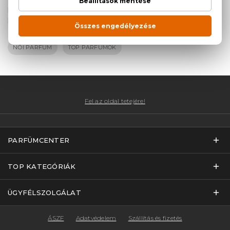
hónap eladásai alapján kialakított női TOP10 parfüm
listáját.
NŐI PARFÜM
TOP PARFÜMÖK
Fel az oldal tetejére!
PARFÜMCENTER
TOP KATEGÓRIÁK
ÜGYFÉLSZOLGÁLAT
ÁSZF
Adatvédelem
Szállítás és fizetés