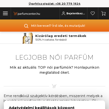
Ügyfélszolgálat: +36 20 779 1924
Bejelentkezés
Mit keresel? Írd ide, és mutatjuk!
Kizárólag eredeti termékek
100% hivatalos forrásból
LEGJOBB NŐI PARFÜM
Mik az aktuális TOP női parfümök? Honlapunkon
megtalálod őket.
Eme rendkívül szubjektív kérdésben, miszerint melyek a
legjobb női parfümök, a döntés szinte lehetetlen. Oly
sokféle illat van a palettán és a női ízlésvilág is annyira