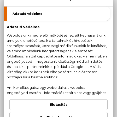
változó, hogy vitathatatlan listát képtelenség lenne
összeállítani.
Évről évre megrendezik a parfümök Oscar-díját a
Fifi
Awards
rendezvényét Londonban, ahol az adott év
újdonságait értékelik, majd kiválasztják a szakértők és
laikusok véleménye alapján a díjnyertes parfümöket.
Különböző kategóriák teszik lehetővé, hogy több illat is
elismerést kaphasson. Például: Legjobb női illat (külön a
szakértők és a laikusok véleménye alapján), legjobb
parfüm, melyet ismert személyiség tervezett, legszebb
flakon.
Időről időre fellelhetők különböző egyéni listák, melyek
által nyomon követhetjük a legjobb, legvonzóbb,
legkülönlegesebb megjelenésű…stb parfümöket
szubjektív vélemények alapján, melyek segíthetnek
tájékozódni a széles kínálatban.
A Parfümcenter legnépszerűbb termékei itt tekinthetők
meg:
Top parfümök
Illetve a főoldalunk láblécében megtalálod az elmúlt 12