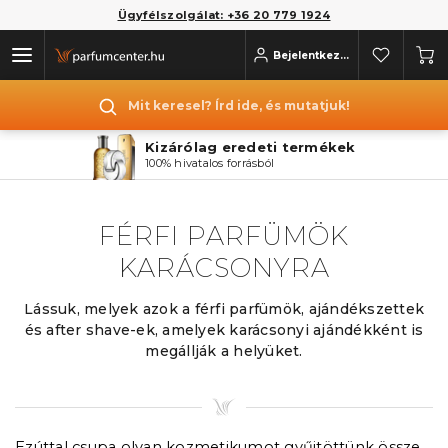
Ügyfélszolgálat: +36 20 779 1924
Bejelentkezés
Mit keresel? Írd ide, és mutatjuk!
Kizárólag eredeti termékek
100% hivatalos forrásból
FÉRFI PARFÜMÖK
KARÁCSONYRA
Lássuk, melyek azok a férfi parfümök, ajándékszettek
és after shave-ek, amelyek karácsonyi ajándékként is
megállják a helyüket.
Ezúttal csupa olyan kozmetikumot gyűjtöttünk össze,