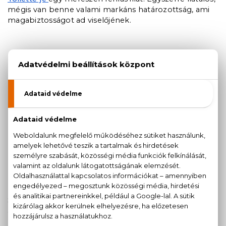
mégis van benne valami markáns határozottság, ami
magabiztosságot ad viselőjének.
Szintén jó választás lehet a
Mexx - Black Men
, ami fás-
aromás illatjegyeivel kényezteti az érzékszerveket.
Mármint leginkább az orrunkat, megkóstolni abszolút