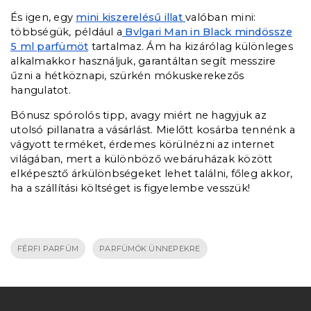
És igen, egy
mini kiszerelésű illat
valóban mini:
többségük, például a
Bvlgari Man in Black mindössze
5 ml parfümöt
tartalmaz. Ám ha kizárólag különleges
alkalmakkor használjuk, garantáltan segít messzire
űzni a hétköznapi, szürkén mókuskerekezős
hangulatot.
Bónusz spórolós tipp, avagy miért ne hagyjuk az
utolsó pillanatra a vásárlást. Mielőtt kosárba tennénk a
vágyott terméket, érdemes körülnézni az internet
világában, mert a különböző webáruházak között
elképesztő árkülönbségeket lehet találni, főleg akkor,
ha a szállítási költséget is figyelembe vesszük!
FÉRFI PARFÜM
PARFÜMÖK ÜNNEPEKRE