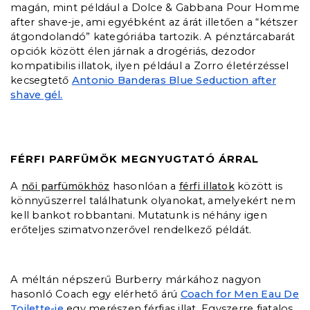
magán, mint például a Dolce & Gabbana Pour Homme
after shave-je, ami egyébként az árát illetően a “kétszer
átgondolandó” kategóriába tartozik. A pénztárcabarát
opciók között élen járnak a drogériás, dezodor
kompatibilis illatok, ilyen például a Zorro életérzéssel
kecsegtető
Antonio Banderas Blue Seduction after
shave gél.
FÉRFI PARFÜMÖK MEGNYUGTATÓ ÁRRAL
A
női parfümökhöz
hasonlóan a
férfi illatok
között is
könnyűszerrel találhatunk olyanokat, amelyekért nem
kell bankot robbantani. Mutatunk is néhány igen
erőteljes szimatvonzerővel rendelkező példát.
A méltán népszerű Burberry márkához nagyon
hasonló Coach egy elérhető árú
Coach for Men Eau De
Toilette-je
egy merészen férfias illat. Egyszerre fiatalos,