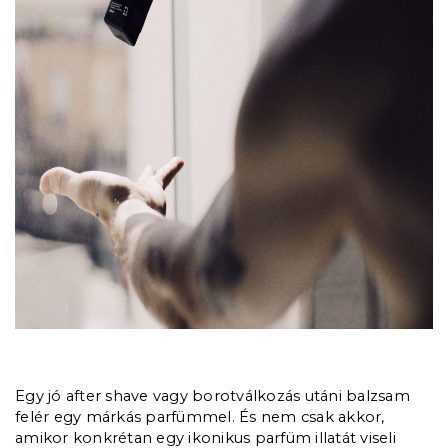
Egy jó after shave vagy borotválkozás utáni balzsam
felér egy márkás parfümmel. És nem csak akkor,
amikor konkrétan egy ikonikus parfüm illatát viseli