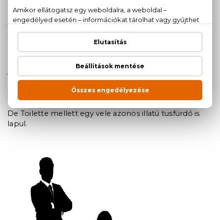
nem ajánljuk! (?). Eau De Toilette-ről van szó, ami azért
nem tart ki egész nap, cserébe viszont cseppet sem
tolakodó akkor sem, ha két fújásnál több kerül belőle
az úgy nevezett pulzus, alias lüktetőpontokra.
A 007-es rajongóinak szemfelcsillanós meglepetés
lehet a férfiasan fekete üvegbe rejtett
James Bond -
Seven
, amelyet számos üzletben akár szettben is
megvásárolhatunk. Ebben az összeállításban az Eau
De Toilette mellett egy vele azonos illatú tusfürdő is
lapul.