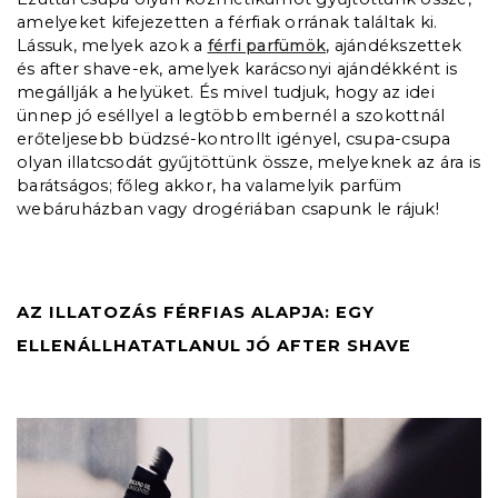
amelyeket kifejezetten a férfiak orrának találtak ki.
Lássuk, melyek azok a
férfi parfümök
, ajándékszettek
és after shave-ek, amelyek karácsonyi ajándékként is
megállják a helyüket. És mivel tudjuk, hogy az idei
ünnep jó eséllyel a legtöbb embernél a szokottnál
erőteljesebb büdzsé-kontrollt igényel, csupa-csupa
olyan illatcsodát gyűjtöttünk össze, melyeknek az ára is
barátságos; főleg akkor, ha valamelyik parfüm
webáruházban
vagy drogériában csapunk le rájuk!
AZ ILLATOZÁS FÉRFIAS ALAPJA: EGY
ELLENÁLLHATATLANUL JÓ AFTER SHAVE