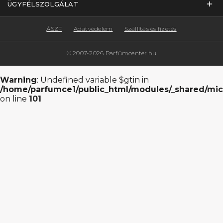
ÜGYFÉLSZOLGÁLAT
ÁSZF
Adatvédelem
Szállítás és fizetés
© 2007-2026 Parfümcenter.hu
Warning
: Undefined variable $gtin in
/home/parfumce1/public_html/modules/_shared/mic
on line
101