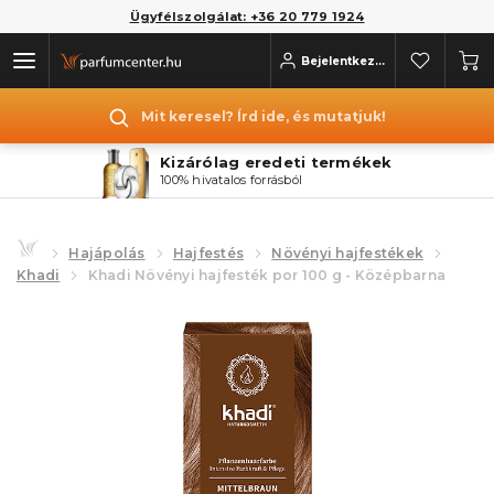
Ügyfélszolgálat: +36 20 779 1924
Bejelentkezés
Mit keresel? Írd ide, és mutatjuk!
Kizárólag eredeti termékek
100% hivatalos forrásból
Hajápolás
Hajfestés
Növényi hajfestékek
Khadi
Khadi Növényi hajfesték por 100 g - Középbarna