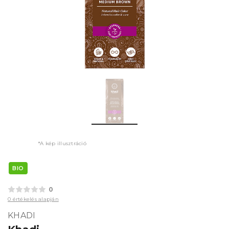
*A kép illusztráció
BIO
0
0 értékelés alapján
KHADI