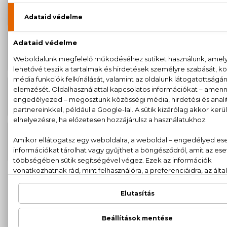
5.810 Ft
Khadi Növényi hajfesték por 100 g -
Mogyoróbarna
BIO
5.810 Ft
Khadi Növényi hajfesték por 100 g -
Sötétbarna
BIO
5.810 Ft
Khadi Növényi hajfesték por 100 g -
Sötétszőke
BIO
5.810 Ft
Khadi Növényi hajfesték por 100 g -
Világosbarna
100% eredeti termékek,
14 napos visszaküldési
garanciával
+36
Kérdésed van, elakadtál? Hívd ügyfélszolgálatunkat:
20 779 1924