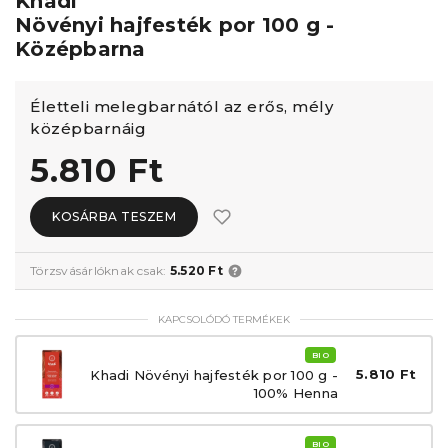
Khadi
Növényi hajfesték por 100 g -
Középbarna
Életteli melegbarnától az erős, mély
középbarnáig
5.810 Ft
KOSÁRBA TESZEM
Törzsvásárlóknak csak:
5.520 Ft
KAPCSOLÓDÓ TERMÉKEK
BIO
5.810 Ft
Khadi Növényi hajfesték por 100 g -
100% Henna
BIO