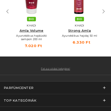
BIO
BIO
KHADI
KHADI
Amla Volume
Strong Amla
áló
Ayurvédikus hajdúsító
Ayurvédikus hajolaj 50 ml
sampon 200 ml
6.330 Ft
7.020 Ft
Fel az oldal tetejére!
PARFÜMCENTER
TOP KATEGÓRIÁK