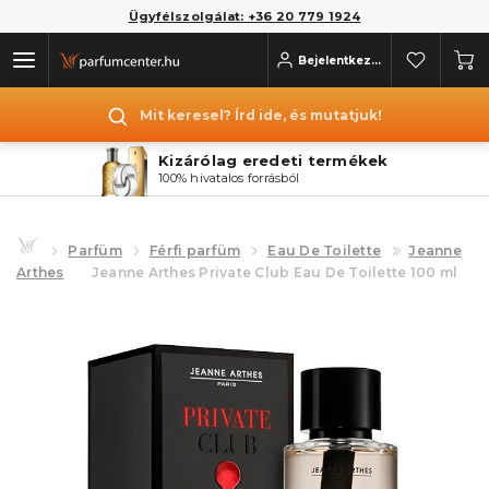
Ügyfélszolgálat: +36 20 779 1924
Bejelentkezés
Mit keresel? Írd ide, és mutatjuk!
Kizárólag eredeti termékek
100% hivatalos forrásból
Parfüm
Férfi parfüm
Eau De Toilette
Jeanne
Arthes
Jeanne Arthes Private Club Eau De Toilette 100 ml