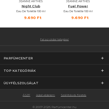
JEANNE ARTHES
JEANNE ARTHES
Night Club
Fuel Power
Eau De Toilette 100 ml
Eau De Toilette 100 ml
9.690 Ft
9.690 Ft
Fel az oldal tetejére!
PARFÜMCENTER
TOP KATEGÓRIÁK
ÜGYFÉLSZOLGÁLAT
ÁSZF
Adatvédelem
Szállítás és fizetés
© 2007-2026 Parfümcenter.hu