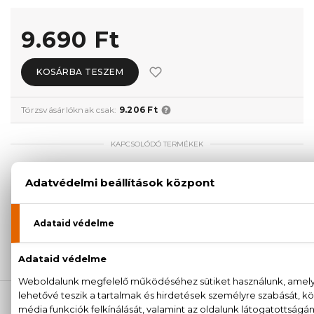
9.690 Ft
KOSÁRBA TESZEM
Törzsvásárlóknak csak:
9.206 Ft
KAPCSOLÓDÓ TERMÉKEK
100% eredeti termékek,
14 napos visszaküldési
garanciával
+36
Kérdésed van, elakadtál? Hívd ügyfélszolgálatunkat:
20 779 1924
LEÍRÁS