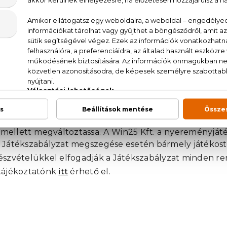
íti, 7 napja van jelentkezni a nyereményért, amenny
t nem vett nyeremény új kisorsolásra kerül.
m:
Azáltal, hogy a játékos a nyereményjátékban rés
 személyes adatai (név, e-mail cím) a TechTribe
k, és azokat minden további engedélyezés nélkü
céljából felhasználhassa. Az adatszolgáltatás önként
mb megnyomásával bármikor törölheti címét az adatb
rés:
A játékkal kapcsolatos információ az alábbi e-
nter.hu
Kft. fenntartja magának a jogot, hogy a játék felté
 mellett megváltoztassa. A Win25 Kft. a nyereményját
 Játékszabályzat megszegése esetén bármely játékos
észvételükkel elfogadják a Játékszabályzat minden re
 tájékoztatónk
itt
érhető el.