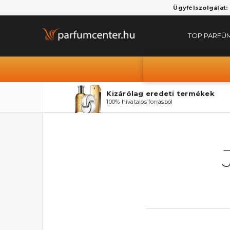
Ügyfélszolgálat:
TOP PARFÜ
Kizárólag eredeti termékek
100% hivatalos forrásból