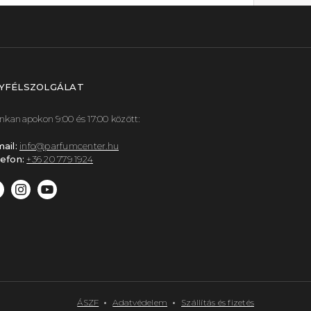
YFÉLSZOLGÁLAT
kanapokon 9:00 és 17:00 között:
ail:
info@parfumcenter.hu
efon:
+36 20 779 1924
ÁSZF
Adatvédelem
Szállítás és fizetés