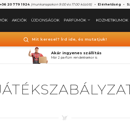
 +36 20 779 1924
(munkanapokon 9:00 és 17:00 között)
Elérhetőség
S
MÖK
AKCIÓK
ÚJDONSÁGOK
PARFÜMÖK
KOZMETIKUMOK
Mit keresel? Írd ide, és mutatjuk!
Akár ingyenes szállítás
Már 2 parfüm rendelésekor is
JÁTÉKSZABÁLYZA