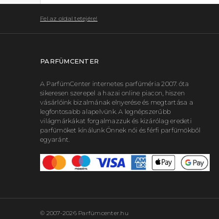
Fel az oldal tetejére!
PARFÜMCENTER
A ParfümCenter internetes parfüméria 2007. óta
sikeresen szerepel a hazai online piacon, hiszen
vásárlóink bizalmának elnyerése és megtartása a
legfontosabb alapelvünk. A legnépszerűbb
világmárkákat forgalmazzuk és kizárólag eredeti
parfümöket kínálunk Önnek női és férfi parfümökből
egyaránt.
© 2007-2026 Parfümcenter.hu