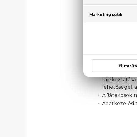
mailben értes
meg, úgy az á
Adatvédele
ahhoz, hogy
bekerüljene
tevékenysége 
Leiratkozás
go
Információké
pr@parfumce
A TechTribe 
tájékoztatása
lehetőségét a
A Játékosok r
Adatkezelési