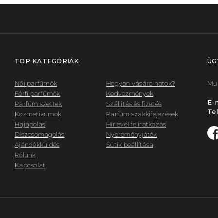
TOP KATEGÓRIÁK
ÜG
Női parfümök
Hogyan vásárolhatok?
Mun
Férfi parfümök
Kedvezmények
E-m
Parfüm szettek
Szállítás és fizetés
Tel
Kozmetikumok
Parfüm szakkifejezések
Hajápolás
Hírlevél feliratkozás
Díszcsomagolás
Nyereményjáték
Ajándékküldés
Sütik beállítása
Rólunk
Kapcsolat