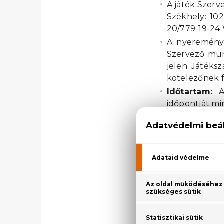
A játék Szerv
Székhely: 10
20/779-19-24
A nyereményj
Szervező munk
jelen Játéks
kötelezőnek f
Időtartam:
A 
időpontját mi
A nyeremény
a meghatároz
elérhető űrl
nyeremény az ö
Nyereménye
feltünteti a 
A sorsolás:
A 
sorsoló szoftv
Nyertes érte