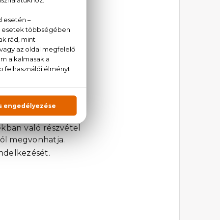
iben ez nem történik
zt vesz, hozzájárul
 Kft. adatbázisába
l saját marketing
es. Hírlevelünkről a
ázisból.
mail címen kérhető:
teleit a résztvevők
ékban való részvétel
tól megvonhatja.
ndelkezését.