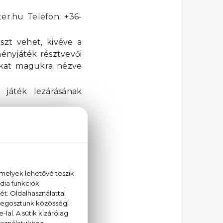
er.hu Telefon: +36-
zt vehet, kivéve a
ményjáték résztvevői
yokat magukra nézve
játék lezárásának
nki részt vesz, aki
ményjáték oldalról
tékszabályzatot. A
ő határozza meg és
eltüntetésre és egy
tően a Szervező e-