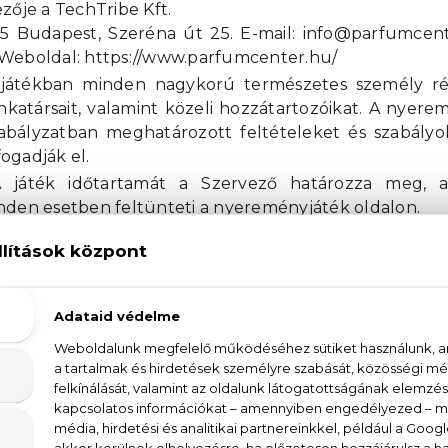
ezője a TechTribe Kft.
25 Budapest, Szeréna út 25. E-mail: info@parfumcent
 Weboldal: https://www.parfumcenter.hu/
átékban minden nagykorú természetes személy rés
atársait, valamint közeli hozzátartozóikat. A nyere
zabályzatban meghatározott feltételeket és szabál
ogadják el.
játék időtartamát a Szervező határozza meg, a 
nden esetben feltünteti a nyereményjáték oldalon.
játékban való részvétel:
A nyereményjátékban minde
ott időpontig regisztrál a Parfumcenter.hu nyere
apon és helyes e-mail megadásával elfogadta a Já
sszes regisztrált e-mail cím között kerül kisorsolásra.
k:
A játék nyereményét minden esetben a Szervez
nyereményjáték oldalán.
sorsolás időpontja a nyereményjáték oldalán kerül f
er segítségével történik, véletlenszerű kiválasztással.
sítés:
A nyertest a nyereményjáték sorsolását köve