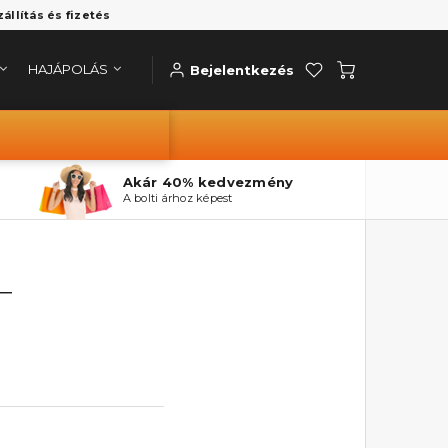
zállítás és fizetés
HAJÁPOLÁS
Bejelentkezés
Akár 40% kedvezmény
A bolti árhoz képest
T