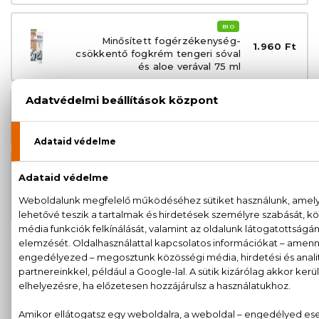
BIO
Minősített fogérzékenység-
1.960 Ft
csökkentő fogkrém tengeri sóval
és aloe verával 75 ml
BIO
1.960 Ft
Minősített lepedék elleni fogkrém
kókuszolajjal és aloe verával 75 ml
BIO
Minősített multifunkcionális
1.960 Ft
fogkrém kendermagolajjal és
matcha-val 75 ml
100% eredeti termékek,
14 napos visszaküldési
garanciával
+36
Kérdésed van, elakadtál? Hívd ügyfélszolgálatunkat:
20 779 1924