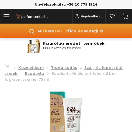
Ügyfélszolgálat: +36 20 779 1924
Bejelentkezés
Mit keresel? Írd ide, és mutatjuk!
Kizárólag eredeti termékek
100% hivatalos forrásból
Kozmetikum
Tisztálkodás
Száj-, és fogtisztító
szerek
Ecodenta
Ecodenta Minősített fehérítő bio
fogkrém szénnel 75 ml