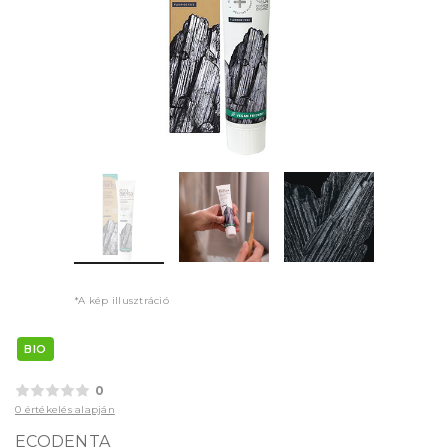
*A kép illusztráció
BIO
0
0 értékelés alapján
ECODENTA