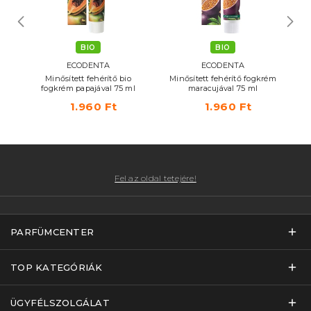
BIO
BIO
ECODENTA
ECODENTA
lis
Minősített fehérítő bio
Minősített fehérítő fogkrém
M
 és
fogkrém papajával 75 ml
maracujával 75 ml
c
1.960 Ft
1.960 Ft
Fel az oldal tetejére!
PARFÜMCENTER
TOP KATEGÓRIÁK
ÜGYFÉLSZOLGÁLAT