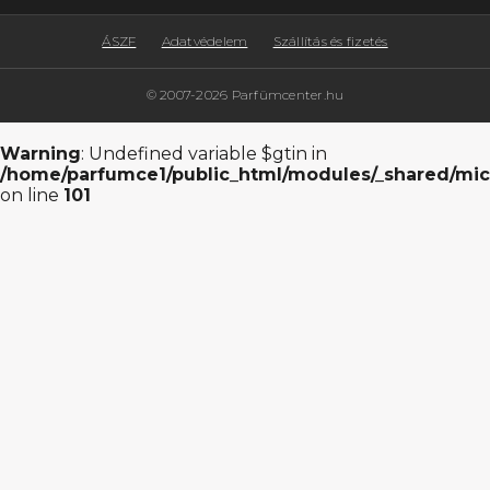
ÁSZF
Adatvédelem
Szállítás és fizetés
© 2007-2026 Parfümcenter.hu
Warning
: Undefined variable $gtin in
/home/parfumce1/public_html/modules/_shared/mic
on line
101