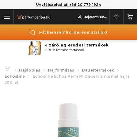
Ügyfélszolgálat: +36 20 779 1924
Bejelentkezés
Mit keresel? Írd ide, és mutatjuk!
Kizárólag eredeti termékek
100% hivatalos forrásból
Hajápolás
Hajformázás
Dauertermékek
Echosline
Echosline Echos Perm P1 Dauervíz normál hajra
500 ml