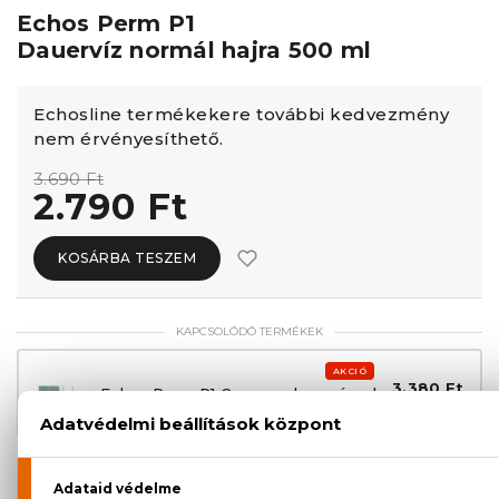
Echos Perm P1
Dauervíz normál hajra 500 ml
Echosline termékekere további kedvezmény
nem érvényesíthető.
3.690 Ft
2.790 Ft
KOSÁRBA TESZEM
KAPCSOLÓDÓ TERMÉKEK
AKCIÓ
3.380 Ft
Echos Perm P1 Csomag dauervízzel
4.390 Ft
és neutralizálóval Szett 100+120 ml
100% eredeti termékek,
14 napos visszaküldési