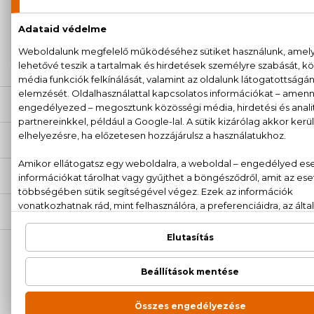
garanciával
+36
Kérdésed van, elakadtál? Hívd ügyfélszolgálatunkat:
20 779 1924
LEÍRÁS
ÉRTÉKELÉSEK (0)
SZÁLLÍTÁS
NEKED AJÁNLJUK