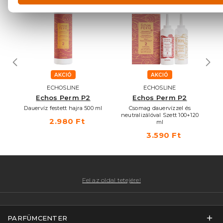
AKCIÓ
AKCIÓ
ECHOSLINE
ECHOSLINE
gy
Echos Perm P2
Echos Perm P2
z
Dauervíz festett hajra 500 ml
Csomag dauervízzel és
Un
neutralizálóval Szett 100+120
2.980 Ft
ml
3.590 Ft
Fel az oldal tetejére!
PARFÜMCENTER