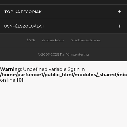
TOP KATEGÓRIÁK
ÜGYFÉLSZOLGÁLAT
ÁSZF
Adatvédelem
Szállítás és fizetés
© 2007-2026 Parfümcenter.hu
Warning
: Undefined variable $gtin in
/home/parfumce1/public_html/modules/_shared/mic
on line
101