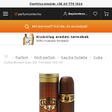
Ügyfélszolgálat: +36 20 779 1924
Bejelentkezés
Mit keresel? Írd ide, és mutatjuk!
Kizárólag eredeti termékek
100% hivatalos forrásból
Parfüm
Férfi parfüm
Eau De Toilette
Cuba
Cuba Brown Eau De Toilette 100 ml