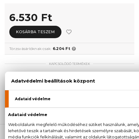
6.530 Ft
KOSÁRBA TESZEM
Törzsvásárlóknak csak:
6.204 Ft
KAPCSOLÓDÓ TERMÉKEK
100% eredeti termékek,
14 napos visszaküldési
garanciával
+36
Kérdésed van, elakadtál? Hívd ügyfélszolgálatunkat:
20 779 1924
LEÍRÁS