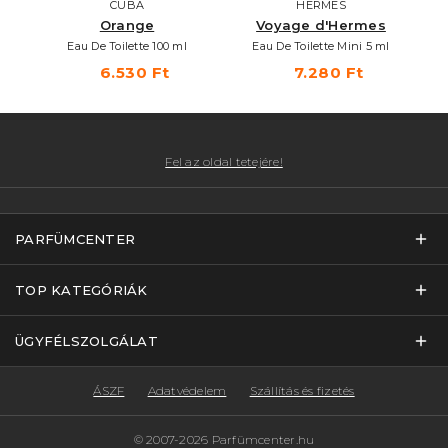
CUBA
HERMES
au
Orange
Voyage d'Hermes
Eau De Toilette 100 ml
Eau De Toilette Mini 5 ml
6.530 Ft
7.280 Ft
Fel az oldal tetejére!
PARFÜMCENTER
TOP KATEGÓRIÁK
ÜGYFÉLSZOLGÁLAT
ÁSZF
Adatvédelem
Szállítás és fizetés
© 2007-2026 Parfümcenter.hu