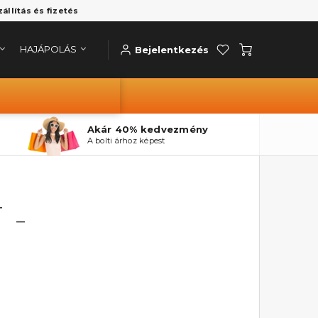
zállítás és fizetés
HAJÁPOLÁS
Bejelentkezés
Akár 40% kedvezmény
A bolti árhoz képest
 -