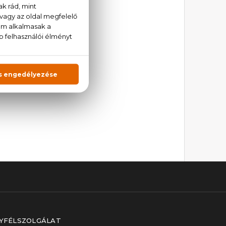
K:
sal, valamint - a
nnyel
kapod meg:
YFÉLSZOLGÁLAT