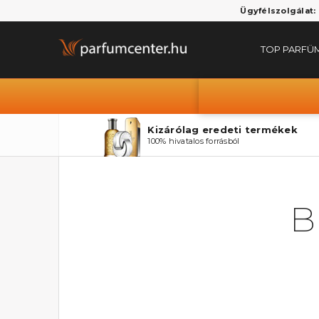
Ügyfélszolgálat:
TOP PARFÜ
Kizárólag eredeti termékek
100% hivatalos forrásból
B