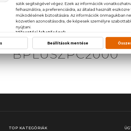
 FELHASZNÁLÓKNA
közül 10.000 Ft feletti értékben és a ingyenes szállítás
 megadásával a kosár oldalon -
2.000 Ft kedvezmé
BPLUSZPC2000
TOP KATEGÓRIÁK
ÜG