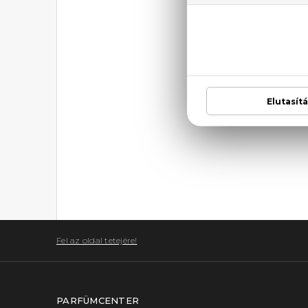
PLUSZ
Rendelj parfümjeink 
következő kuponkód
Fel az oldal tetejére!
PARFÜMCENTER