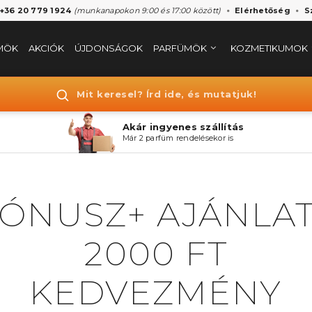
 +36 20 779 1924
(munkanapokon 9:00 és 17:00 között)
Elérhetőség
S
MÖK
AKCIÓK
ÚJDONSÁGOK
PARFÜMÖK
KOZMETIKUMOK
Mit keresel? Írd ide, és mutatjuk!
Akár ingyenes szállítás
Már 2 parfüm rendelésekor is
ÓNUSZ+ AJÁNLAT
2000 FT
KEDVEZMÉNY