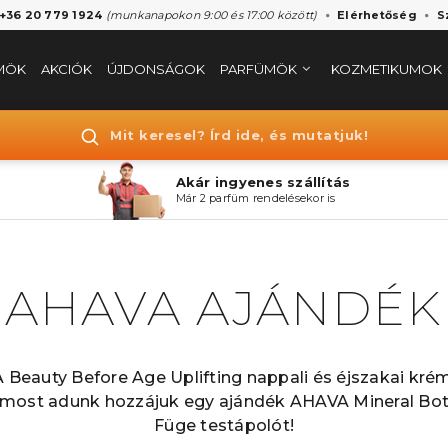
 +36 20 779 1924
(munkanapokon 9:00 és 17:00 között)
Elérhetőség
S
MÖK
AKCIÓK
ÚJDONSÁGOK
PARFÜMÖK
KOZMETIKUMOK
Mit keresel? Írd ide, és mutatjuk!
Akár ingyenes szállítás
Már 2 parfüm rendelésekor is
AHAVA AJÁNDÉK
 Beauty Before Age Uplifting nappali és éjszakai kré
 most adunk hozzájuk egy ajándék AHAVA Mineral Bota
Füge testápolót!