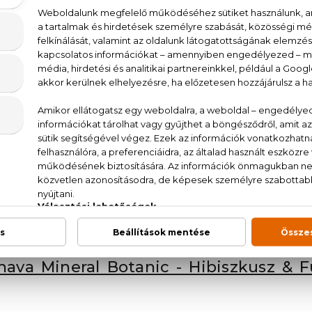
ége erősödik. Különleges pozitív stressz™ technológi
 amely ahhoz hasonlítható, mint ami az izmokkal t
a minden este lefekvés előtt arcra, nyakra és dek
gjon minden reggel.
 kozmetikumok
mindegyike tartalmazza az egyedülál
a tengeri ásványok bőrre optimalizált koncentrumát,
lmát és öregedésgátló hatású. Arcápolóik széles v
s bőrbarát összetevőiknek köszönhetően tökéletes 
eteire.
rgyógyászatilag teszteltek
hava Mineral Botanic - Hibiszkusz & 