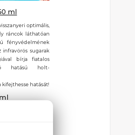
50 ml
isszanyeri optimális,
ély ráncok láthatóan
umú fényvédelmének
 infravörös sugarak
ával bírja fiatalos
tó hatású holt-
kifejthesse hatását!
 ml
, bőrfiatalító, holt-
llett intenzív lift
dák feltöltődnek, a