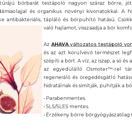
túrájú bőrbarát testápoló nagyon száraz bőrre, jót
ámiaolajjal és organikus növényi kivonatokkal. A h
 antibakteriális, tápláló és bőrpuhító hatású. Csökk
való hajlamot, visszaadja a bőr komfo
Az
AHAVA
változatos testápoló vo
és az azt körülvevő természet leg
szépíti a bőrt. A víz, az iszap, a só é
az egyedülálló Osmoter™-rel társ
regeneráló és öregedésgátló hatás
hidratálnak és simítják, puhítják a bő
• Parabenmentes.
• SLS/SLES mentes.
• Érzékeny bőrre bőrgyógyászatilag t