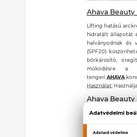
Ahava Beauty 
Lifting hatású arckr
hidratált állapotát
halványodnak és v
(SPF20) köszönhető
bőrkárosító, öregí
működésre a bő
tengeri
AHAVA
konc
Használat:
Használja
Ahava Beauty 
Speciális éjszakai k
tengeri koncentrát
hatásának köszönhe