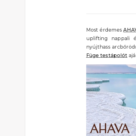
Most érdemes
AHAV
uplifting nappali 
nyújthass arcbőröd
Füge testápolót
ajá