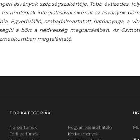
ngeri ásványok szépségszakértője. Több évtizedes, fol
echnológiák integrálásával sikerült az ásványok bőrr
nia. Egyedülálló, szabadalmaztatott hatóanyaga, a vita
segíti a bőrt a nedvesség megtartásában. Az Osm
kozmetikumban megtalálható.
TOP KATEGÓRIÁK
ÜG
Női parfümök
Hogyan vásárolhatok?
Mun
Férfi parfümök
Kedvezmények
E-m