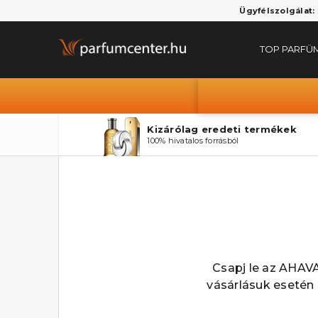
Ügyfélszolgálat:
TOP PARFÜ
Kizárólag eredeti termékek
100% hivatalos forrásból
Csapj le az AHAVA
vásárlásuk esetén