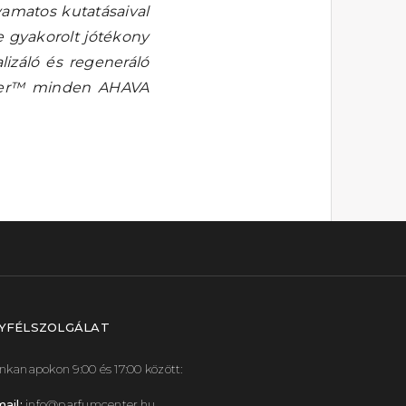
yamatos kutatásaival
e gyakorolt jótékony
lizáló és regeneráló
oter™ minden AHAVA
YFÉLSZOLGÁLAT
kanapokon 9:00 és 17:00 között:
ail:
info@parfumcenter.hu