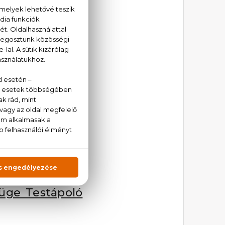
ával bírja fiatalos
örténik sportolást
oltázsra, hogy bőre
ló és szabadalommal
 mely képes növeni a
álasztéka innovatív
megoldást ad a bőr
Füge Testápoló