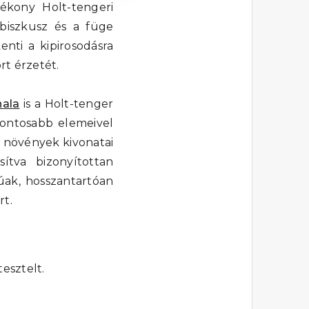
ékony Holt-tengeri
ibiszkusz és a füge
enti a kipirosodásra
rt érzetét.
nala
is a Holt-tenger
fontosabb elemeivel
s a növények kivonatai
ítva bizonyítottan
úak, hosszantartóan
rt.
esztelt.