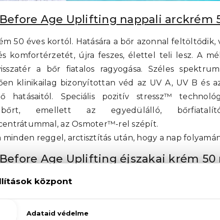
Before Age Uplifting nappali arckrém 
ém 50 éves kortól. Hatására a bőr azonnal feltöltődik, v
 és komfortérzetét, újra feszes, élettel teli lesz. A m
isszatér a bőr fiatalos ragyogása. Széles spektr
en klinikailag bizonyítottan véd az UV A, UV B és az
tő hatásaitól. Speciális pozitív stressz™ technológi
rt, emellett az egyedülálló, bőrfiatalí
entrátummal, az Osmoter™-rel szépít.
 minden reggel, arctisztítás után, hogy a nap folyamán 
Before Age Uplifting éjszakai krém 50
rém 50 éves kortól, OsmoterTM-rel az AHAVA egyedülálló
umával. Hatására a bőr puha és rugalmas lesz, eme
tően láthatóan megemelkedik. A mély ráncok és baráz