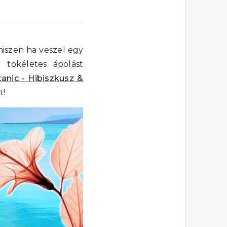
hiszen ha veszel egy
l tökéletes ápolást
anic - Hibiszkusz &
t!