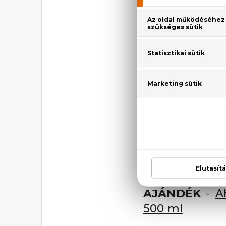
bőr védekezőképess
működésre a bőrt,
követően.
Használat:
Használj
fiatalosabban ragyo
Az
AHAVA
arcápoló
védett Osmoter™-t, 
bőr nedvességtarta
technológiáikna é
progresszív szükségl
• Érzékeny bőrre bő
• Parabenmentesek
AJÁNDÉK
-
A
500 ml