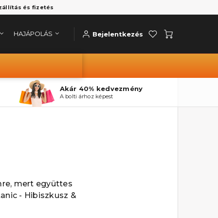
zállítás és fizetés
HAJÁPOLÁS
Bejelentkezés
Akár 40% kedvezmény
A bolti árhoz képest
mre, mert együttes
nic - Hibiszkusz &