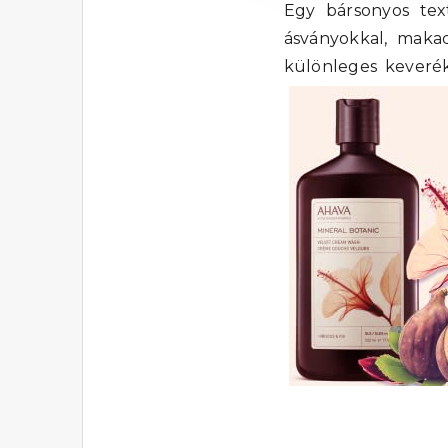
Egy bársonyos tex
ásványokkal, makad
különleges keveréke