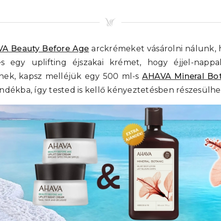
A Beauty Before Age
arckrémeket vásárolni nálunk, 
és egy uplifting éjszakai krémet, hogy éjjel-nappa
nek, kapsz melléjük egy 500 ml-s
AHAVA Mineral Bot
ndékba, így tested is kellő kényeztetésben részesülhe