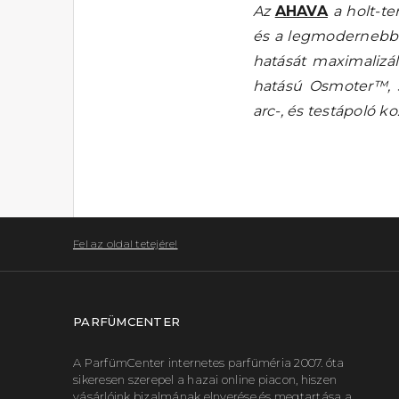
Az
AHAVA
a holt-te
és a legmodernebb t
hatását maximalizál
hatású Osmoter™, 
arc-, és testápoló 
Fel az oldal tetejére!
PARFÜMCENTER
A ParfümCenter internetes parfüméria 2007. óta
sikeresen szerepel a hazai online piacon, hiszen
vásárlóink bizalmának elnyerése és megtartása a