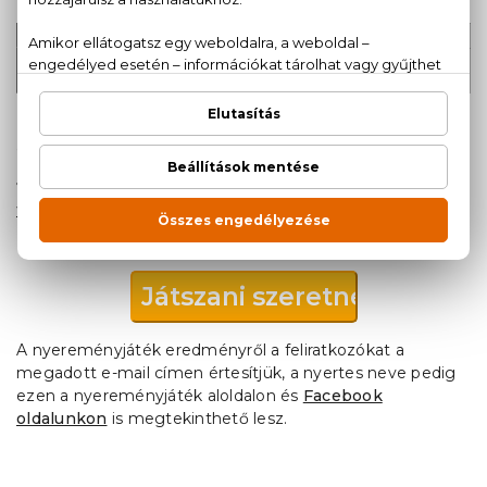
Hozzájárulok az adataim kezeléséhez
Hozzájárulok, hogy a Parfümcenter hírlevelet
küldjön nekem
Bármikor meggondolhatod magad és
leiratkozhatsz a levelek alján található link
segítségével, vagy kapcsolatba léphetsz velünk
az info@parfumcenter.hu emailcímen. Még
több információt megtudhatsz az
Adatvédelmi
.
tájékoztatónkból
A nyereményjáték eredményről a feliratkozókat a
megadott e-mail címen értesítjük, a nyertes neve pedig
ezen a nyereményjáték aloldalon és
Facebook
oldalunkon
is megtekinthető lesz.