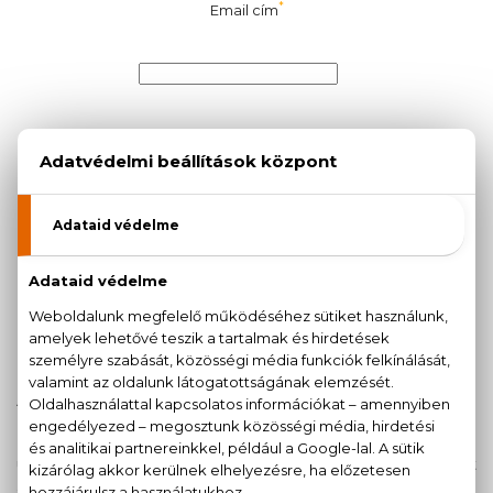
*
Email cím
*
Vezetéknév
*
Keresztnév
ADATKEZELÉS
PhD Consulting Trade Kft. (parfumcenter.hu
üzemeltetője) felhasználhatja a jelen formban megadott
adataidat a nyereményjáték céljából.