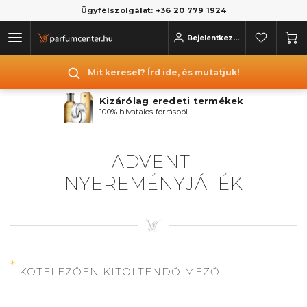
Ügyfélszolgálat: +36 20 779 1924
Bejelentkezés
Mit keresel? Írd ide, és mutatjuk!
Kizárólag eredeti termékek
100% hivatalos forrásból
ADVENTI
NYEREMÉNYJÁTÉK
*
KÖTELEZŐEN KITÖLTENDŐ MEZŐ