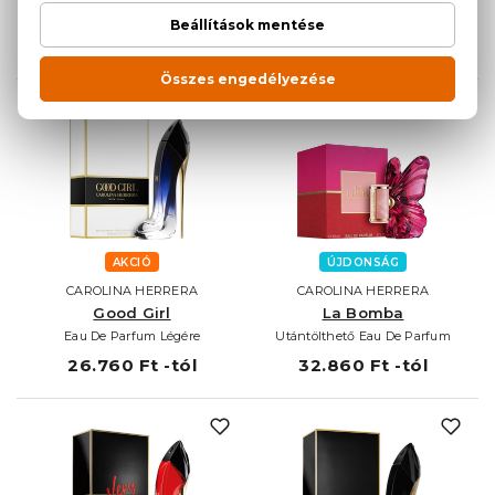
Eau De Parfum
23.680 Ft -tól
80 ml
48.230 Ft
AKCIÓ
ÚJDONSÁG
CAROLINA HERRERA
CAROLINA HERRERA
Good Girl
La Bomba
Eau De Parfum Légére
Utántölthető Eau De Parfum
26.760 Ft -tól
32.860 Ft -tól