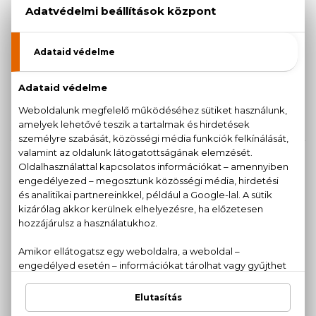
AKCIÓ
CAROLINA HERRERA
CAROLINA HERRERA
Good Girl Bowtastic
Good Girl Colormania
Eau De Parfum
Eau De Parfum
80 ml
80 ml
42.520 Ft
39.990 Ft
46.390 Ft
CAROLINA HERRERA
CAROLINA HERRERA
Good Girl Dazzling
Good Girl
Garden
Eau De Parfum