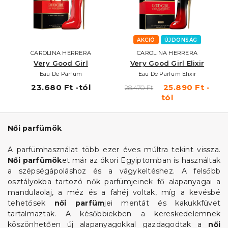
AKCIÓ
ÚJDONSÁG
CAROLINA HERRERA
CAROLINA HERRERA
Very Good Girl
Very Good Girl Elixir
Eau De Parfum
Eau De Parfum Elixir
23.680 Ft -tól
25.890 Ft -
28.470 Ft
tól
Női parfümök
A parfümhasználat több ezer éves múltra tekint vissza.
Női parfümök
et már az ókori Egyiptomban is használtak
a szépségápoláshoz és a vágykeltéshez. A felsőbb
osztályokba tartozó nők parfümjeinek fő alapanyagai a
mandulaolaj, a méz és a fahéj voltak, míg a kevésbé
tehetősek
női parfüm
jei mentát és kakukkfüvet
tartalmaztak. A későbbiekben a kereskedelemnek
köszönhetően új alapanyagokkal gazdagodtak a
női