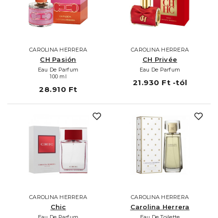
CAROLINA HERRERA
CAROLINA HERRERA
CH Pasión
CH Privée
Eau De Parfum
Eau De Parfum
100 ml
21.930 Ft -tól
28.910 Ft
CAROLINA HERRERA
CAROLINA HERRERA
Chic
Carolina Herrera
Eau De Parfum
Eau De Toilette