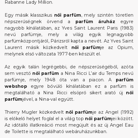
Rabanne Lady Million.
Egy másik klasszikus
női parfüm
, mely szintén töretlen
népszerűségnek örvend a
parfüm áruház
egyre
nagyobb kínálatában, az Yves Saint Laurent Paris (1983)
nevű parfümje, mely a világ egyik legnagyobb
parfümközpontjáról, Párizsról kapta a nevét. Az Yves Saint
Laurent másik közkedvelt
női parfüm
je az Opium,
melynek első változata 1977-ben készült el.
Az egyik talán legrégebbi, de népszerűségéből, azóta
sem vesztő
női parfüm
a Nina Ricci L’air du Temps nevű
parfümje, mely 1948 óta van a piacon. A
parfüm
webshop
egyre bővülő kínálatában ez a parfüm is
megtalálható a Nina Ricci elsöprő sikert arató új
női
parfüm
jével, a Nina-val együtt.
Thierry Mugler közkedvelt
női parfüm
je az Angel (1992)
is előkelő helyet foglal el a világ top
női parfüm
jei között.
Az időtálló illatkreáció most megújult és az új Angel Eau
de Toilette is megtalálható webáruházunkban.