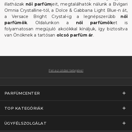
illatházak
női parfüm
jeit, megtalálhatók nálunk a Bvlgari
Omnia Crystalline-tól, a Dolce & Gabbana Light Blue-n át,
a Versace Bright Crystal-ig a legnépszerűbb
női
parfümök
. Oldalunkon a
női parfümök
et is
folyamatosan megújuló akciókkal kínáljuk, így biztosítva
van Önöknek a tartósan
olcsó parfüm ár
.
Fel az oldal tetejére!
PARFÜMCENTER
TOP KATEGÓRIÁK
ÜGYFÉLSZOLGÁLAT