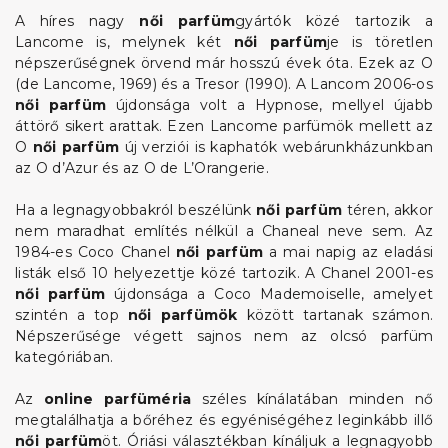
A híres nagy
női parfüm
gyártók közé tartozik a
Lancome is, melynek két
női parfüm
je is töretlen
népszerűségnek örvend már hosszú évek óta. Ezek az O
(de Lancome, 1969) és a Tresor (1990). A Lancom 2006-os
női parfüm
újdonsága volt a Hypnose, mellyel újabb
áttörő sikert arattak. Ezen Lancome parfümök mellett az
O
női parfüm
új verziói is kaphatók webárunkházunkban
az O d’Azur és az O de L’Orangerie.
Ha a legnagyobbakról beszélünk
női parfüm
téren, akkor
nem maradhat említés nélkül a Chaneal neve sem. Az
1984-es Coco Chanel
női parfüm
a mai napig az eladási
listák első 10 helyezettje közé tartozik. A Chanel 2001-es
női parfüm
újdonsága a Coco Mademoiselle, amelyet
szintén a top
női parfümök
között tartanak számon.
Népszerűsége végett sajnos nem az olcsó parfüm
kategóriában.
Az
online parfüméria
széles kínálatában minden nő
megtalálhatja a bőréhez és egyéniségéhez leginkább illő
női parfüm
öt. Óriási választékban kínáljuk a legnagyobb