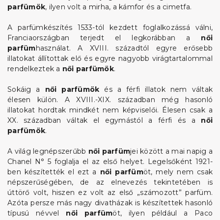
parfümök
, ilyen volt a mirha, a kámfor és a cimetfa.
A parfümkészítés 1533-tól kezdett foglalkozássá válni,
Franciaországban terjedt el legkorábban a
női
parfüm
használat. A XVIII. századtól egyre erősebb
illatokat állítottak elő és egyre nagyobb virágtartalommal
rendelkeztek a
női parfümök
.
Sokáig a
női parfümök
és a férfi illatok nem váltak
élesen külön. A XVIII.-XIX. században még hasonló
illatokat hordtak mindkét nem képviselői. Élesen csak a
XX. században váltak el egymástól a férfi és a
női
parfümök
.
A világ legnépszerűbb
női parfüm
jei között a mai napig a
Chanel N° 5 foglalja el az első helyet. Legelsőként 1921-
ben készítették el ezt a
női parfüm
öt, mely nem csak
népszerűségében, de az elnevezés tekintetében is
úttörő volt, hiszen ez volt az első „számozott” parfüm.
Azóta persze más nagy divatházak is készítettek hasonló
típusú névvel
női parfüm
öt, ilyen például a Paco