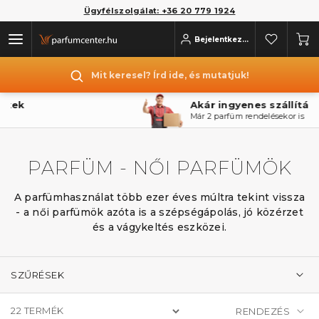
Ügyfélszolgálat: +36 20 779 1924
Bejelentkezés
Mit keresel? Írd ide, és mutatjuk!
Akár ingyenes szállítás
Már 2 parfüm rendelésekor is
PARFÜM - NŐI PARFÜMÖK
A parfümhasználat több ezer éves múltra tekint vissza
- a női parfümök azóta is a szépségápolás, jó közérzet
és a vágykeltés eszközei.
SZŰRÉSEK
22
TERMÉK