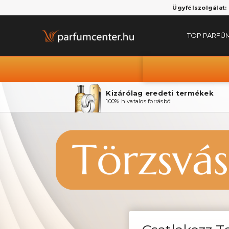
Ügyfélszolgálat:
TOP PARFÜ
Kizárólag eredeti termékek
100% hivatalos forrásból