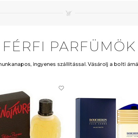
FÉRFI PARFÜMÖK
munkanapos, ingyenes szállítással. Vásárolj a bolti árn