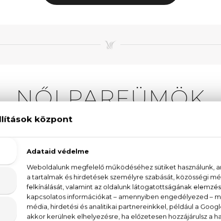
NŐI PARFÜMÖK
fümök. A parfümhasználat több ezer éves múltra tekint
z ókori Egyiptomban is használtak a szépségápolásho