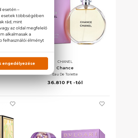
CHANEL
Chance
Eau De Toilette
36.810 Ft -tól