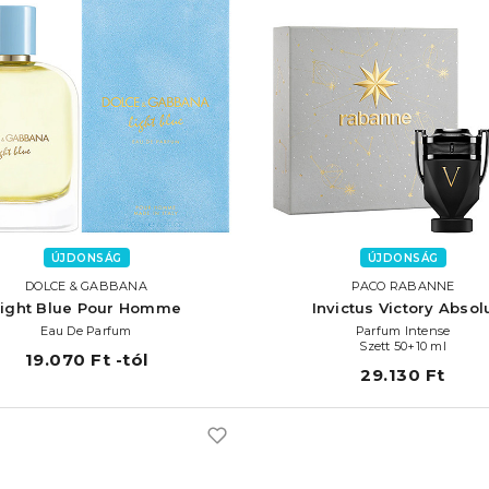
ÚJDONSÁG
ÚJDONSÁG
DOLCE & GABBANA
PACO RABANNE
Light Blue Pour Homme
Invictus Victory Absol
Eau De Parfum
Parfum Intense
Szett 50+10 ml
19.070 Ft -tól
29.130 Ft