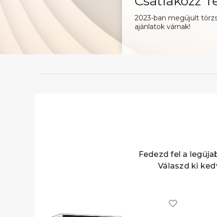
Csatlakozz Te
2023-ban megújult törz
ajánlatok várnak!
Fedezd fel a legúja
Válaszd ki ke