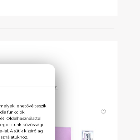
 vissza.
z és a vágykeltéshez.