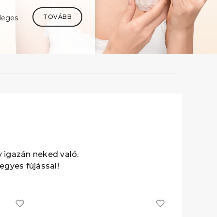
TOVÁBB
leges
y igazán neked való.
gyes fújással!