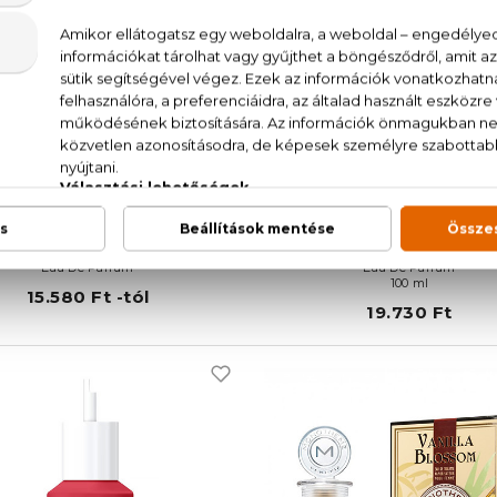
KENZO
ROBERTO CAVALLI
ouleur Kenzo Rose-Pink
Paradiso
Eau De Parfum
Eau De Parfum
100 ml
15.580 Ft -tól
19.730 Ft