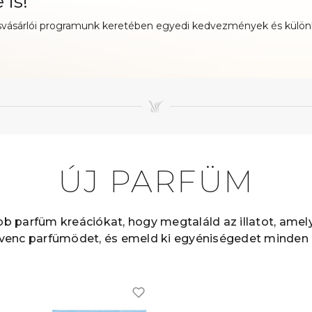
 is!
svásárlói programunk keretében egyedi kedvezmények és külön
ÚJ PARFÜM
bb parfüm kreációkat, hogy megtaláld az illatot, amel
dvenc parfümödet, és emeld ki egyéniségedet minden e