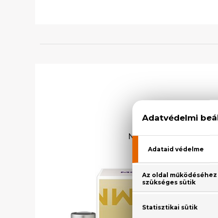
Női par
Női parfümöket már a