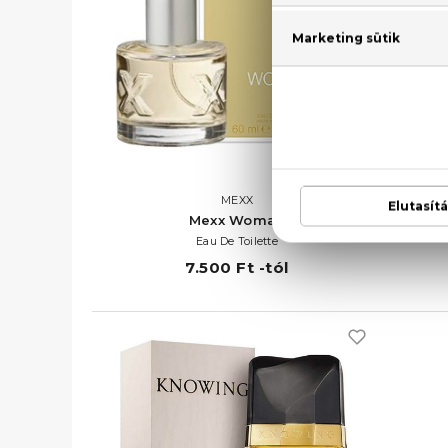
MEXX
Mexx Woman
C
Eau De Toilette
7.500 Ft -tól