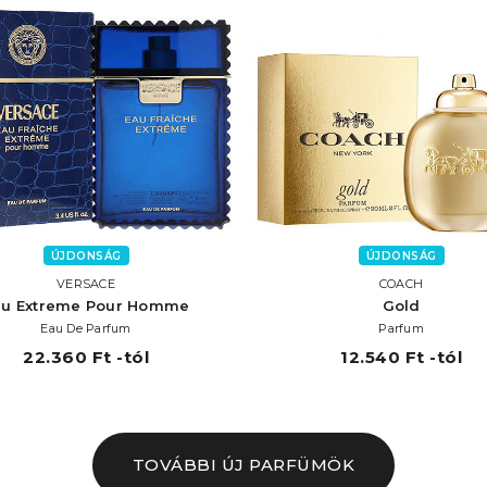
ÚJDONSÁG
ÚJDONSÁG
VERSACE
COACH
au Extreme Pour Homme
Gold
Eau De Parfum
Parfum
22.360 Ft -tól
12.540 Ft -tól
TOVÁBBI ÚJ PARFÜMÖK