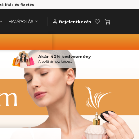
zállítás és fizetés
HAJÁPOLÁS
Bejelentkezés
Akár 40% kedvezmény
A bolti árhoz képest