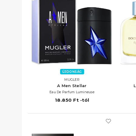
ÚJDONSÁG
MUGLER
A Men Stellar
Eau De Parfum Lumineuse
18.850 Ft -tól