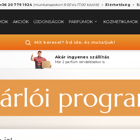
 +36 20 779 1924
(munkanapokon 9:00 és 17:00 között)
Elérhetőség
S
MÖK
AKCIÓK
ÚJDONSÁGOK
PARFÜMÖK
KOZMETIKUMOK
Mit keresel? Írd ide, és mutatjuk!
Akár ingyenes szállítás
Már 2 parfüm rendelésekor is