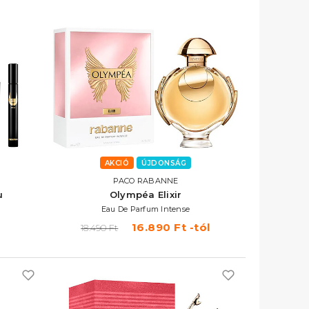
AKCIÓ
ÚJDONSÁG
PACO RABANNE
u
Olympéa Elixir
Eau De Parfum Intense
16.890 Ft -tól
18.490 Ft